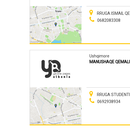
RRUGA ISMAIL QEM
0682083308
Ushqimore
MANUSHAQE QEMALI
RRUGA STUDENTI 
0692938934