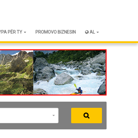
YPA PËR TY
PROMOVO BIZNESIN
AL