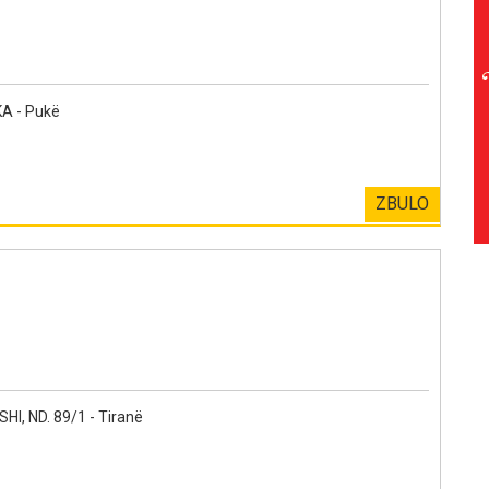
 - Pukë
ZBULO
, ND. 89/1 - Tiranë