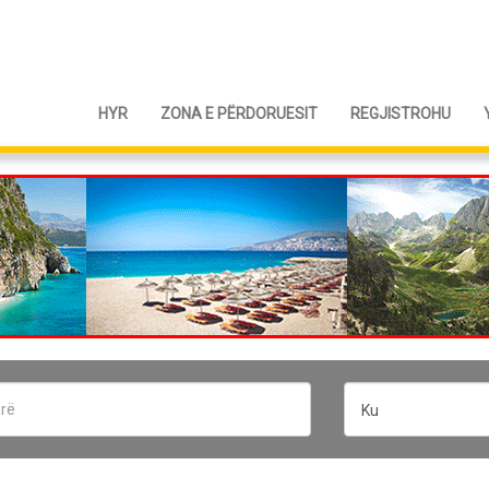
HYR
ZONA E PËRDORUESIT
REGJISTROHU
Ku