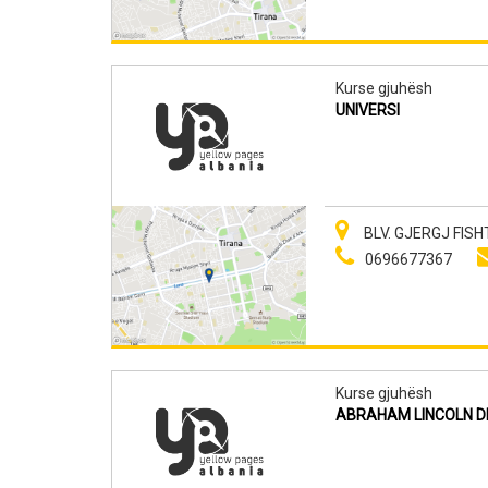
Kurse gjuhësh
UNIVERSI
BLV. GJERGJ FISH
0696677367
Kurse gjuhësh
ABRAHAM LINCOLN DE