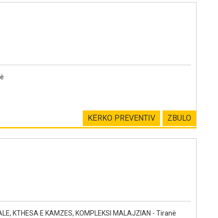
lë
KËRKO PREVENTIV
ZBULO
LE, KTHESA E KAMZES, KOMPLEKSI MALAJZIAN - Tiranë