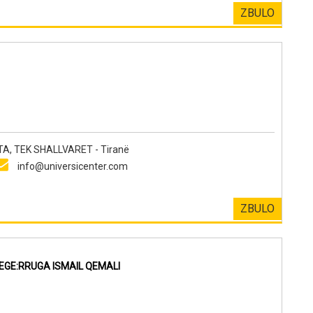
ZBULO
TA, TEK SHALLVARET - Tiranë
info@universicenter.com
ZBULO
GE:RRUGA ISMAIL QEMALI