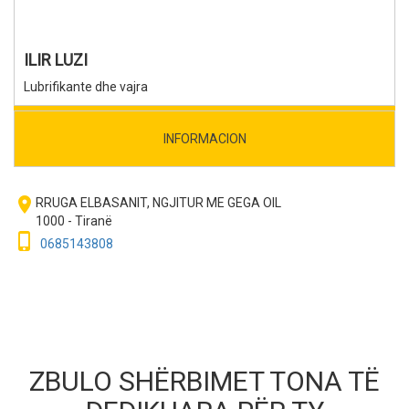
ILIR LUZI
Lubrifikante dhe vajra
INFORMACION
room
RRUGA ELBASANIT, NGJITUR ME GEGA OIL
1000 - Tiranë
phone_iphone
0685143808
ZBULO SHËRBIMET TONA TË