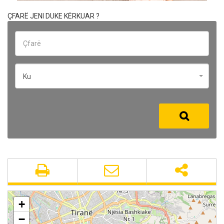
ÇFARË JENI DUKE KËRKUAR ?
Ku
+
−