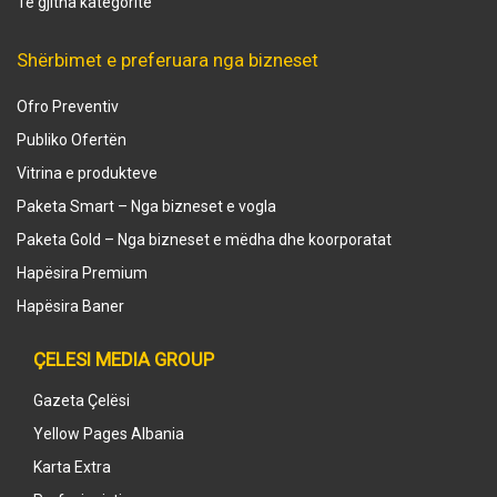
Të gjitha kategoritë
Shërbimet e preferuara nga bizneset
Ofro Preventiv
Publiko Ofertën
Vitrina e produkteve
Paketa Smart – Nga bizneset e vogla
Paketa Gold – Nga bizneset e mëdha dhe koorporatat
Hapësira Premium
Hapësira Baner
ÇELESI MEDIA GROUP
Gazeta Çelësi
Yellow Pages Albania
Karta Extra