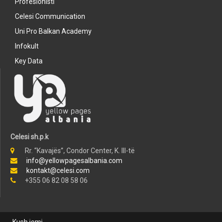
Profesionisti
Celesi Communication
Uni Pro Balkan Academy
Infokult
Key Data
Celesi sh.p.k
Rr. “Kavajës”, Condor Center, K. III-të
info@yellowpagesalbania.com
kontakt@celesi.com
+355 06 82 08 58 06
Kush jemi