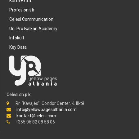
Karta Extra
Profesionisti
Celesi Communication
Uni Pro Balkan Academy
Infokult
Key Data
Celesi sh.p.k
Rr. “Kavajës”, Condor Center, K. III-të
info@yellowpagesalbania.com
kontakt@celesi.com
+355 06 82 08 58 06