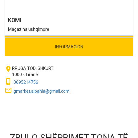
KOMI
Magazina ushqimore
INFORMACION
room
RRUGA TODI SHKURTI
1000 - Tiranë
phone_iphone
0695214756
mail_outline
gmarket.albania@gmail.com
ZBULO SHËRBIMET TONA TË