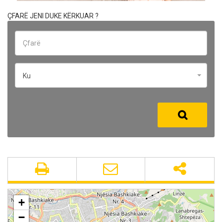
ÇFARË JENI DUKE KËRKUAR ?
Ku
+
−