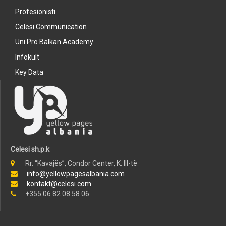
Profesionisti
Celesi Communication
Uni Pro Balkan Academy
Infokult
Key Data
Celesi sh.p.k
Rr. “Kavajës”, Condor Center, K. III-të
info@yellowpagesalbania.com
kontakt@celesi.com
+355 06 82 08 58 06