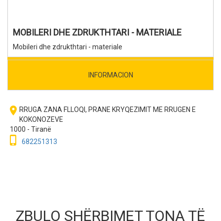
MOBILERI DHE ZDRUKTHTARI - MATERIALE
Mobileri dhe zdrukthtari - materiale
INFORMACION
room
RRUGA ZANA FLLOQI, PRANE KRYQEZIMIT ME RRUGEN E
KOKONOZEVE
1000 - Tiranë
phone_iphone
682251313
ZBULO SHËRBIMET TONA TË