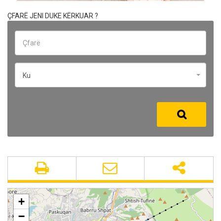
ÇFARË JENI DUKE KËRKUAR ?
Ku
+
−