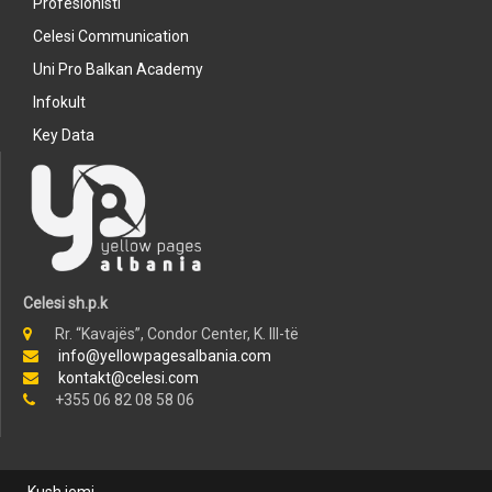
Profesionisti
Celesi Communication
Uni Pro Balkan Academy
Infokult
Key Data
Celesi sh.p.k
Rr. “Kavajës”, Condor Center, K. III-të
info@yellowpagesalbania.com
kontakt@celesi.com
+355 06 82 08 58 06
Kush jemi