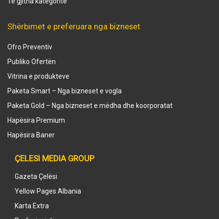
Të gjitha kategoritë
Shërbimet e preferuara nga bizneset
Ofro Preventiv
Publiko Ofertën
Vitrina e produkteve
Paketa Smart – Nga bizneset e vogla
Paketa Gold – Nga bizneset e mëdha dhe koorporatat
Hapësira Premium
Hapësira Baner
ÇELESI MEDIA GROUP
Gazeta Çelësi
Yellow Pages Albania
Karta Extra