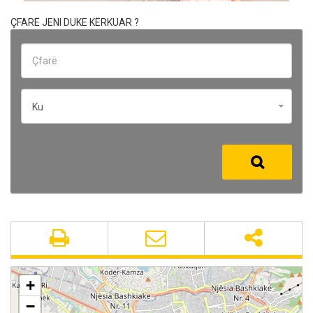
ÇFARË JENI DUKE KËRKUAR ?
Ku
+
−