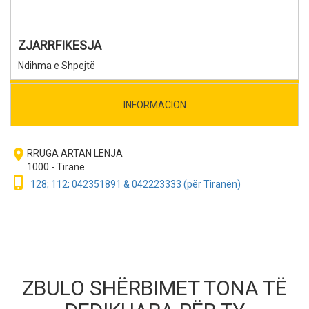
ZJARRFIKESJA
Ndihma e Shpejtë
INFORMACION
room
RRUGA ARTAN LENJA
1000 - Tiranë
phone_iphone
128; 112; 042351891 & 042223333 (për Tiranën)
ZBULO SHËRBIMET TONA TË