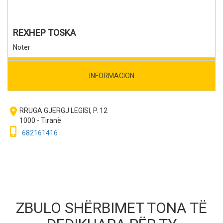
REXHEP TOSKA
Noter
INFORMACION
room
RRUGA GJERGJ LEGISI, P. 12
1000 - Tiranë
phone_iphone
682161416
ZBULO SHËRBIMET TONA TË