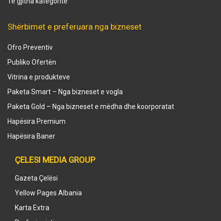
Të gjitha kategoritë
Shërbimet e preferuara nga bizneset
Ofro Preventiv
Publiko Ofertën
Vitrina e produkteve
Paketa Smart – Nga bizneset e vogla
Paketa Gold – Nga bizneset e mëdha dhe koorporatat
Hapësira Premium
Hapësira Baner
ÇELESI MEDIA GROUP
Gazeta Çelësi
Yellow Pages Albania
Karta Extra