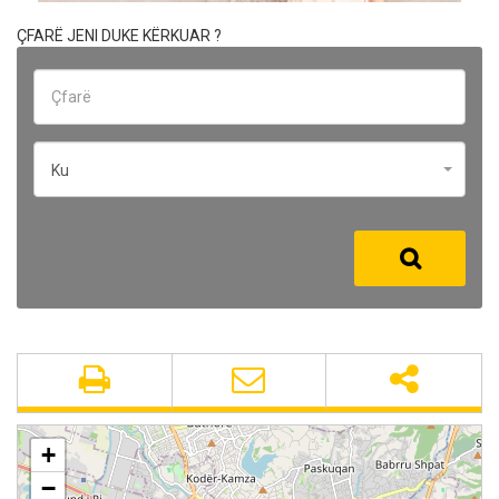
ÇFARË JENI DUKE KËRKUAR ?
Ku
+
−