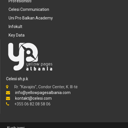
Profesionisti
Celesi Communication
Uni Pro Balkan Academy
Infokult
Key Data
Celesi sh.p.k
Rr. “Kavajës”, Condor Center, K. III-të
info@yellowpagesalbania.com
kontakt@celesi.com
+355 06 82 08 58 06
Kush jemi