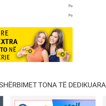
Po
Po
SHËRBIMET TONA TË DEDIKUARA