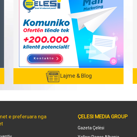
Lajme & Blog
met e preferuara nga
ÇELESI MEDIA GROUP
et
Gazeta Çelësi
ventiv
Yellow Pages Albania