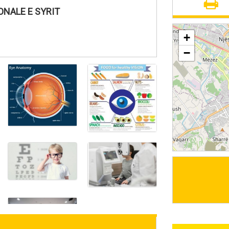
ONALE E SYRIT
+
−