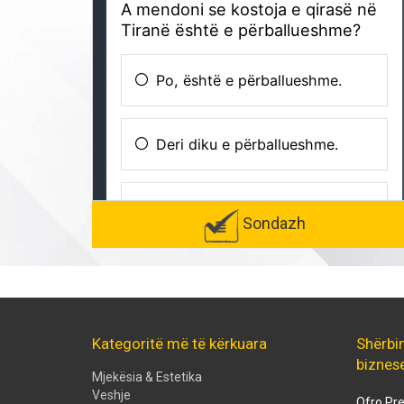
Sondazh
Kategoritë më të kërkuara
Shërbi
biznes
Mjekësia & Estetika
Veshje
Ofro Pre