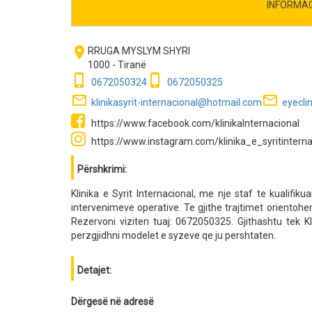
INFORMA
room
RRUGA MYSLYM SHYRI
1000 - Tiranë
phone_iphone
phone_iphone
0672050324
0672050325
mail_outline
mail_outline
klinikasyrit-internacional@hotmail.com
eyecli
https://www.facebook.com/klinikaInternacional
https://www.instagram.com/klinika_e_syritintern
Përshkrimi:
Klinika e Syrit Internacional, me nje staf te kualifi
intervenimeve operative. Te gjithe trajtimet orientohen
Rezervoni viziten tuaj: 0672050325. Gjithashtu tek Kl
perzgjidhni modelet e syzeve qe ju pershtaten.
Detajet:
Dërgesë në adresë