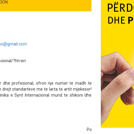
CION
nic@gmail.com
acional/?hl=en
kuar dhe profesional, ofron nje numer te madh te
 drejt standarteve me te larta te artit mjekesor!
inika e Syrit Internacional mund te shikoni dhe
Po