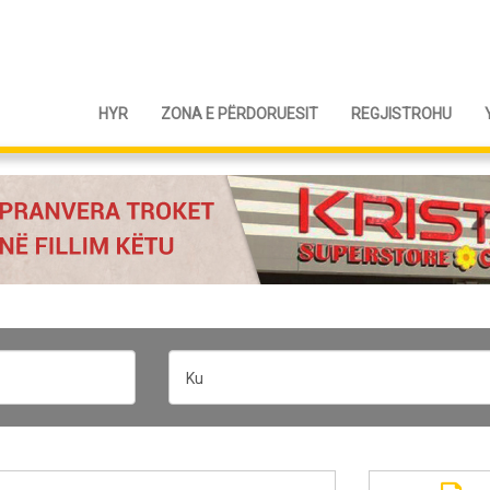
HYR
ZONA E PËRDORUESIT
REGJISTROHU
Ku