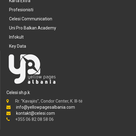
Karta Extra
Profesionisti
Celesi Communication
Uni Pro Balkan Academy
Infokult
Key Data
Celesi sh.p.k
Rr. “Kavajës”, Condor Center, K. III-të
info@yellowpagesalbania.com
kontakt@celesi.com
+355 06 82 08 58 06