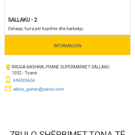
SALLAKU - 2
Oxhaqe, furra për kopshte dhe barbekju
INFORMACION
room
RRUGA BASHKIA, PRANE SUPERMARKET SALLAKU
1032 - Tiranë
phone_iphone
696009656
mail_outline
albita_gixhari@yahoo.com
ZBULO SHËRBIMET TONA TË