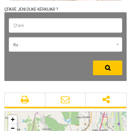
ÇFARË JENI DUKE KËRKUAR ?
Ku
+
−