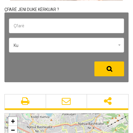
ÇFARË JENI DUKE KËRKUAR ?
Ku
+
−