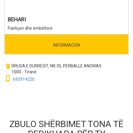
BEHARI
Pastiçeri dhe ëmbëltore
INFORMACION
room
RRUGA E DURRESIT, NR.35, PERBALLE ANORIAS
1000 - Tiranë
phone_iphone
692914220
ZBULO SHËRBIMET TONA TË