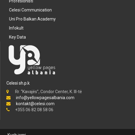
Profesionisti
Celesi Communication
Uni Pro Balkan Academy
Infokult
Key Data
Celesi sh.p.k
Rr. “Kavajës”, Condor Center, K. III-të
info@yellowpagesalbania.com
kontakt@celesi.com
+355 06 82 08 58 06
Kush jemi