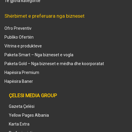
Të gjitha kategoritë
Shërbimet e preferuara nga bizneset
Ofro Preventiv
Publiko Ofertën
Vitrina e produkteve
Paketa Smart – Nga bizneset e vogla
Paketa Gold – Nga bizneset e mëdha dhe koorporatat
Hapësira Premium
Hapësira Baner
ÇELESI MEDIA GROUP
Gazeta Çelësi
Yellow Pages Albania
Karta Extra