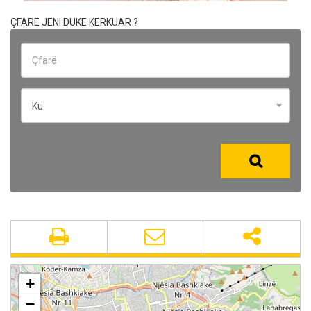
ÇFARË JENI DUKE KËRKUAR ?
Ku
+
−