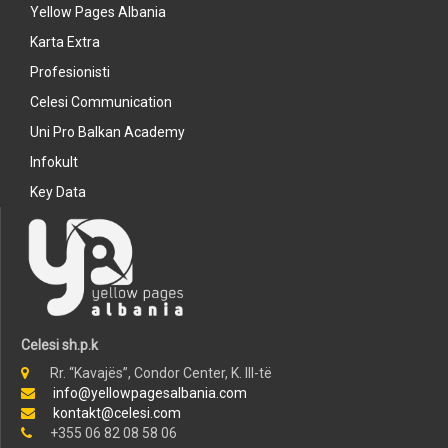
Yellow Pages Albania
Karta Extra
Profesionisti
Celesi Communication
Uni Pro Balkan Academy
Infokult
Key Data
Celesi sh.p.k
Rr. “Kavajës”, Condor Center, K. III-të
info@yellowpagesalbania.com
kontakt@celesi.com
+355 06 82 08 58 06