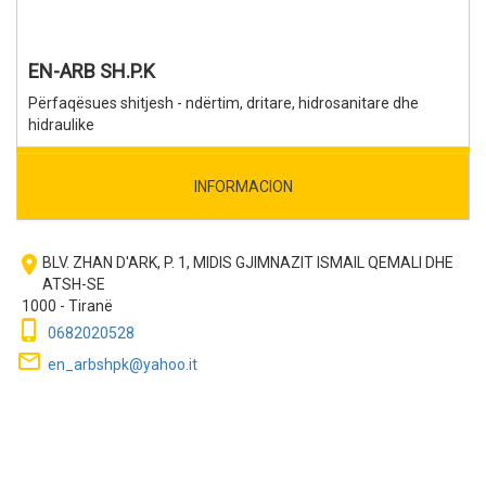
EN-ARB SH.P.K
Përfaqësues shitjesh - ndërtim, dritare, hidrosanitare dhe
hidraulike
INFORMACION
room
BLV. ZHAN D'ARK, P. 1, MIDIS GJIMNAZIT ISMAIL QEMALI DHE
ATSH-SE
1000 - Tiranë
phone_iphone
0682020528
mail_outline
en_arbshpk@yahoo.it