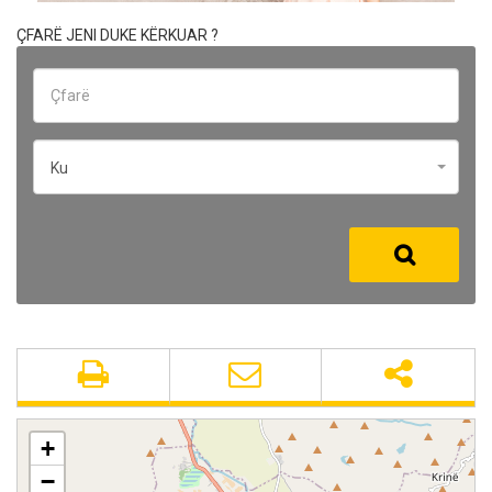
ÇFARË JENI DUKE KËRKUAR ?
Ku
+
−