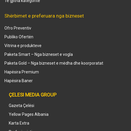
Të gjitha kategoritë
Shërbimet e preferuara nga bizneset
Ofro Preventiv
Publiko Ofertën
Vitrina e produkteve
Paketa Smart – Nga bizneset e vogla
Paketa Gold – Nga bizneset e mëdha dhe koorporatat
Hapësira Premium
Hapësira Baner
ÇELESI MEDIA GROUP
Gazeta Çelësi
Yellow Pages Albania
Karta Extra