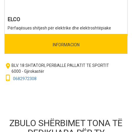
ELCO
Përfaqësues shitjesh për elektrike dhe elektroshtëpiake
INFORMACION
room
BLV. 18 SHTATORI, PERBALLE PALLATIT TE SPORTIT
6000 - Gjirokastër
phone_iphone
0682972308
ZBULO SHËRBIMET TONA TË