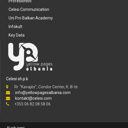
Profesionisti
Celesi Communication
Uni Pro Balkan Academy
Infokult
Key Data
Celesi sh.p.k
Rr. “Kavajës”, Condor Center, K. III-të
info@yellowpagesalbania.com
kontakt@celesi.com
+355 06 82 08 58 06
Kush jemi