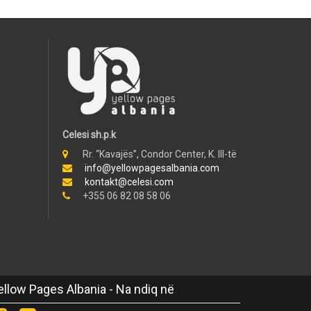
Celesi sh.p.k
Rr. “Kavajës”, Condor Center, K. III-të
info@yellowpagesalbania.com
kontakt@celesi.com
+355 06 82 08 58 06
ellow Pages Albania - Na ndiq në