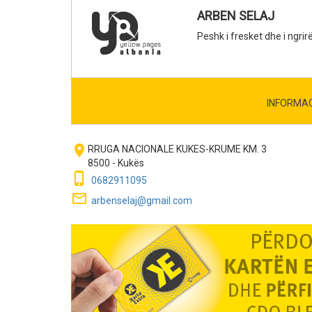
ARBEN SELAJ
Peshk i fresket dhe i ngri
INFORMA
room
RRUGA NACIONALE KUKES-KRUME KM. 3
8500 - Kukës
phone_iphone
0682911095
mail_outline
arbenselaj@gmail.com