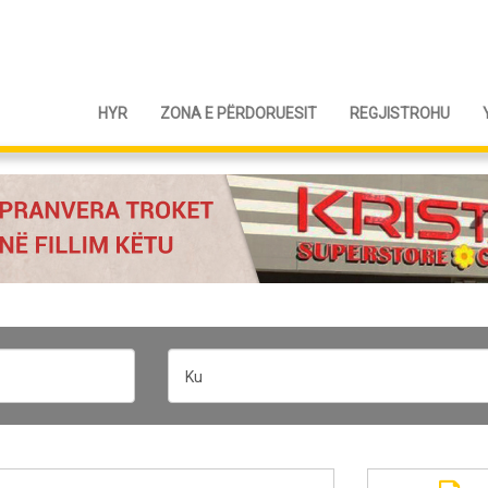
HYR
ZONA E PËRDORUESIT
REGJISTROHU
Ku