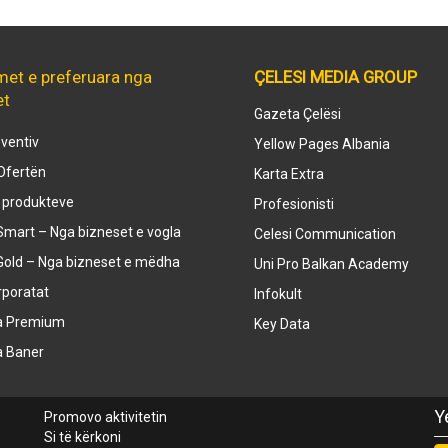
met e preferuara nga
ÇELESI MEDIA GROUP
et
Gazeta Çelësi
ventiv
Yellow Pages Albania
Ofertën
Karta Extra
e produkteve
Profesionisti
mart – Nga bizneset e vogla
Celesi Communication
Gold – Nga bizneset e mëdha
Uni Pro Balkan Academy
rporatat
Infokult
a Premium
Key Data
a Baner
Y
Promovo aktivitetin
Si të kërkoni