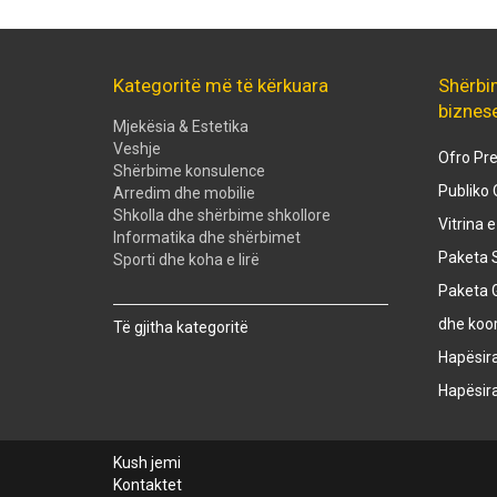
Kategoritë më të kërkuara
Shërbi
biznes
Mjekësia & Estetika
Veshje
Ofro Pre
Shërbime konsulence
Publiko 
Arredim dhe mobilie
Shkolla dhe shërbime shkollore
Vitrina 
Informatika dhe shërbimet
Paketa S
Sporti dhe koha e lirë
Paketa 
Created with
SuperSurvey
dhe koo
Të gjitha kategoritë
Hapësir
Hapësir
Kush jemi
Kontaktet