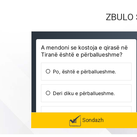
ZBULO 
Sondazh