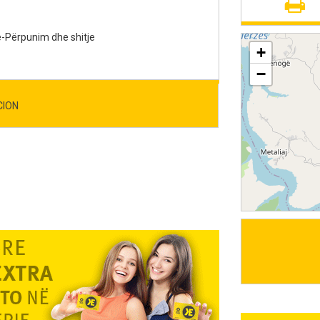
rë-Përpunim dhe shitje
+
−
CION