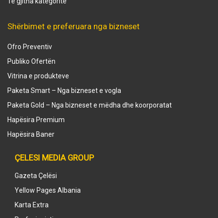
Të gjitha kategoritë
Shërbimet e preferuara nga bizneset
Ofro Preventiv
Publiko Ofertën
Vitrina e produkteve
Paketa Smart – Nga bizneset e vogla
Paketa Gold – Nga bizneset e mëdha dhe koorporatat
Hapësira Premium
Hapësira Baner
ÇELESI MEDIA GROUP
Gazeta Çelësi
Yellow Pages Albania
Karta Extra