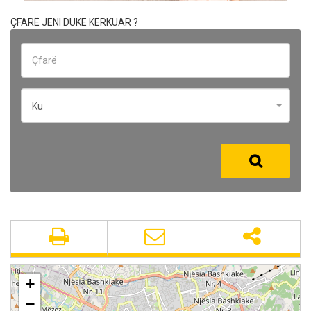
ÇFARË JENI DUKE KËRKUAR ?
Ku
+
−