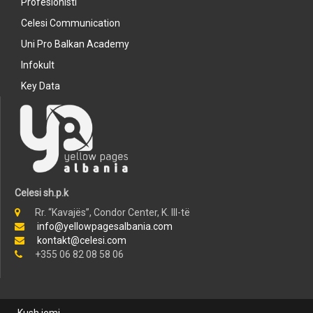
Profesionisti
Celesi Communication
Uni Pro Balkan Academy
Infokult
Key Data
Celesi sh.p.k
Rr. “Kavajës”, Condor Center, K. III-të
info@yellowpagesalbania.com
kontakt@celesi.com
+355 06 82 08 58 06
Kush jemi