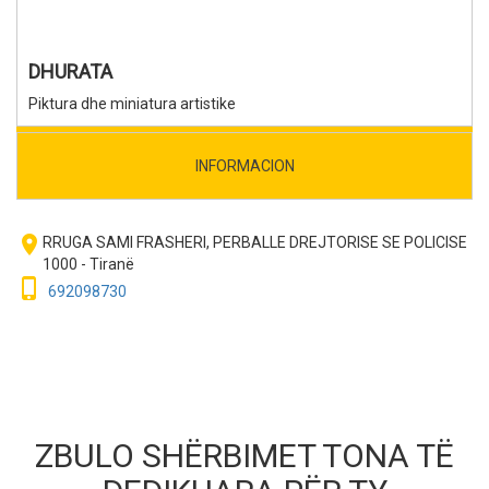
DHURATA
Piktura dhe miniatura artistike
INFORMACION
room
RRUGA SAMI FRASHERI, PERBALLE DREJTORISE SE POLICISE
1000 - Tiranë
phone_iphone
692098730
ZBULO SHËRBIMET TONA TË