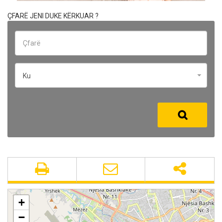
ÇFARË JENI DUKE KËRKUAR ?
Ku
+
−