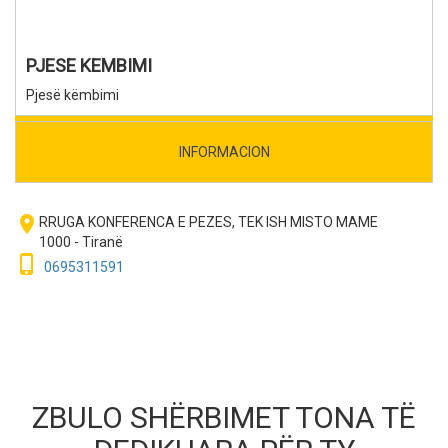
PJESE KEMBIMI
Pjesë këmbimi
INFORMACION
room
RRUGA KONFERENCA E PEZES, TEK ISH MISTO MAME
1000 - Tiranë
phone_iphone
0695311591
ZBULO SHËRBIMET TONA TË