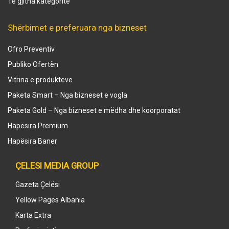
Të gjitha kategoritë
Shërbimet e preferuara nga bizneset
Ofro Preventiv
Publiko Ofertën
Vitrina e produkteve
Paketa Smart – Nga bizneset e vogla
Paketa Gold – Nga bizneset e mëdha dhe koorporatat
Hapësira Premium
Hapësira Baner
ÇELESI MEDIA GROUP
Gazeta Çelësi
Yellow Pages Albania
Karta Extra