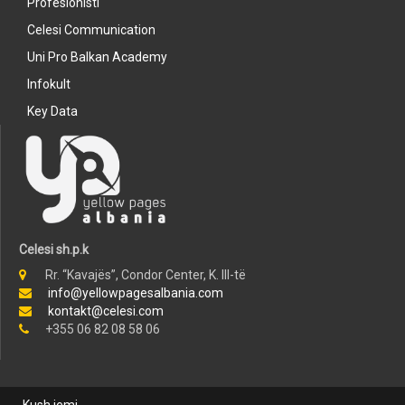
Profesionisti
Celesi Communication
Uni Pro Balkan Academy
Infokult
Key Data
Celesi sh.p.k
Rr. “Kavajës”, Condor Center, K. III-të
info@yellowpagesalbania.com
kontakt@celesi.com
+355 06 82 08 58 06
Kush jemi