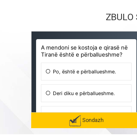
ZBULO 
Sondazh