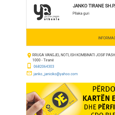
JANKO TIRANE SH.P
Pllaka guri
INFORMA
room
RRUGA VANGJEL NOTI, ISH KOMBINATI JOSIF PAS
1000 - Tiranë
phone_iphone
0682064303
mail_outline
janko_janiciko@yahoo.com