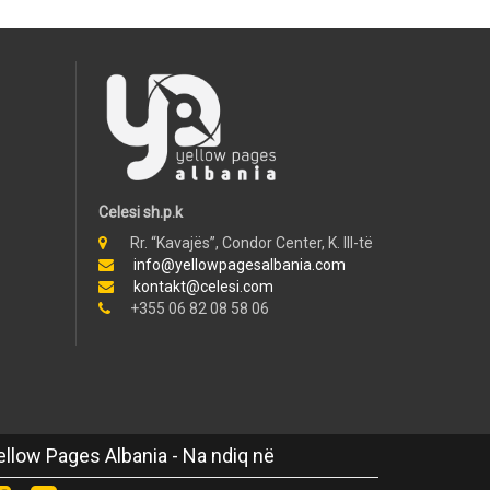
Celesi sh.p.k
Rr. “Kavajës”, Condor Center, K. III-të
info@yellowpagesalbania.com
kontakt@celesi.com
+355 06 82 08 58 06
ellow Pages Albania - Na ndiq në