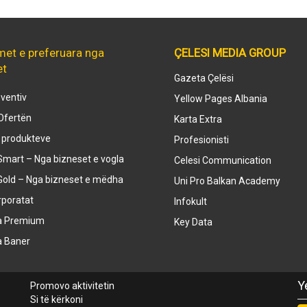
met e preferuara nga
ÇELESI MEDIA GROUP
et
Gazeta Çelësi
ventiv
Yellow Pages Albania
Ofertën
Karta Extra
e produkteve
Profesionisti
mart – Nga bizneset e vogla
Celesi Communication
Gold – Nga bizneset e mëdha
Uni Pro Balkan Academy
rporatat
Infokult
a Premium
Key Data
a Baner
Y
Promovo aktivitetin
Si të kërkoni