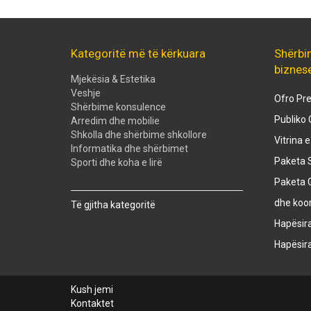
Kategoritë më të kërkuara
Shërbi
biznes
Mjekësia & Estetika
Veshje
Ofro Pre
Shërbime konsulence
Publiko 
Arredim dhe mobilie
Shkolla dhe shërbime shkollore
Vitrina 
Informatika dhe shërbimet
Paketa S
Sporti dhe koha e lirë
Paketa 
Created with
SuperSurvey
dhe koo
Të gjitha kategoritë
Hapësir
Hapësir
Kush jemi
Kontaktet