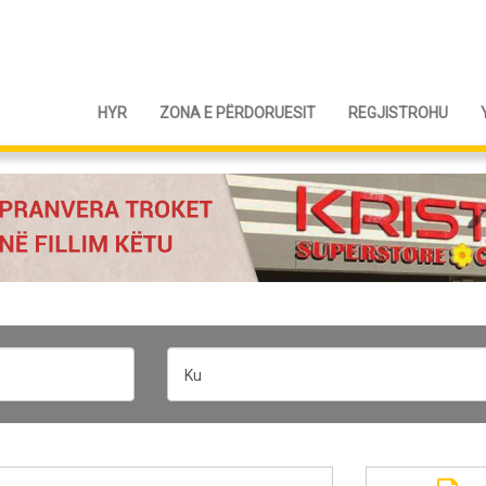
HYR
ZONA E PËRDORUESIT
REGJISTROHU
Ku