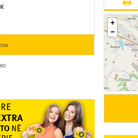
.K
+
−
CION
HKO