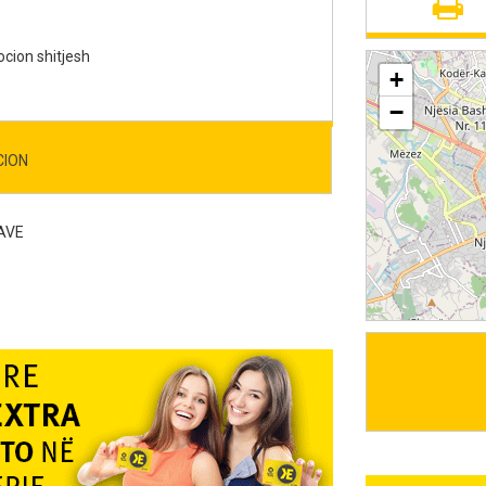
ocion shitjesh
+
−
CION
AVE