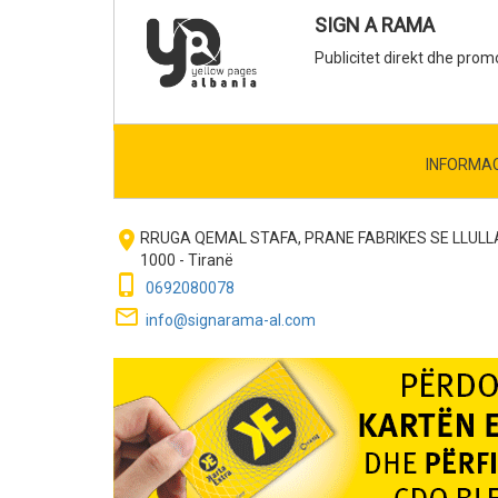
SIGN A RAMA
Publicitet direkt dhe prom
INFORMA
room
RRUGA QEMAL STAFA, PRANE FABRIKES SE LLULL
1000 - Tiranë
phone_iphone
0692080078
mail_outline
info@signarama-al.com