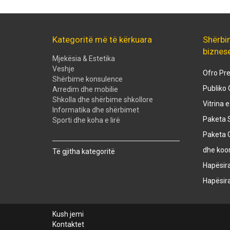
Kategoritë më të kërkuara
Shërbi
biznes
Mjekësia & Estetika
Veshje
Ofro Pre
Shërbime konsulence
Publiko 
Arredim dhe mobilie
Shkolla dhe shërbime shkollore
Vitrina 
Informatika dhe shërbimet
Paketa S
Sporti dhe koha e lirë
Paketa 
Created with
SuperSurvey
dhe koo
Të gjitha kategoritë
Hapësir
Hapësir
Kush jemi
Kontaktet