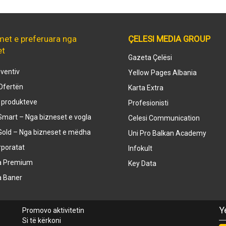
met e preferuara nga
ÇELESI MEDIA GROUP
et
Gazeta Çelësi
ventiv
Yellow Pages Albania
Ofertën
Karta Extra
e produkteve
Profesionisti
mart – Nga bizneset e vogla
Celesi Communication
Gold – Nga bizneset e mëdha
Uni Pro Balkan Academy
rporatat
Infokult
a Premium
Key Data
a Baner
Y
Promovo aktivitetin
Si të kërkoni