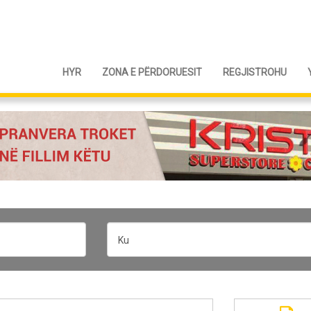
HYR
ZONA E PËRDORUESIT
REGJISTROHU
Ku