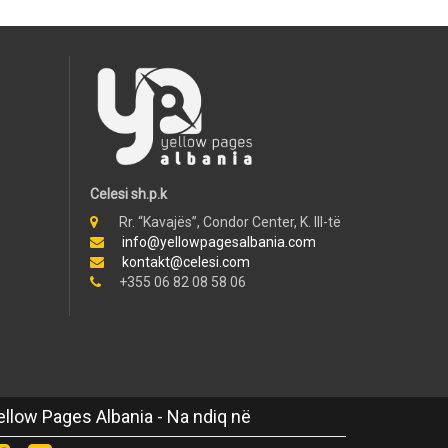
Celesi sh.p.k
Rr. “Kavajës”, Condor Center, K. III-të
info@yellowpagesalbania.com
kontakt@celesi.com
+355 06 82 08 58 06
ellow Pages Albania - Na ndiq në