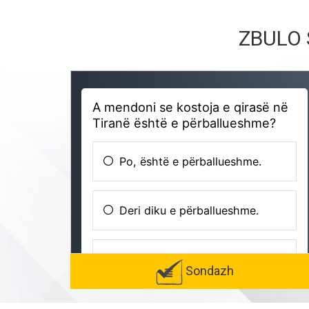
ZBULO 
Sondazh