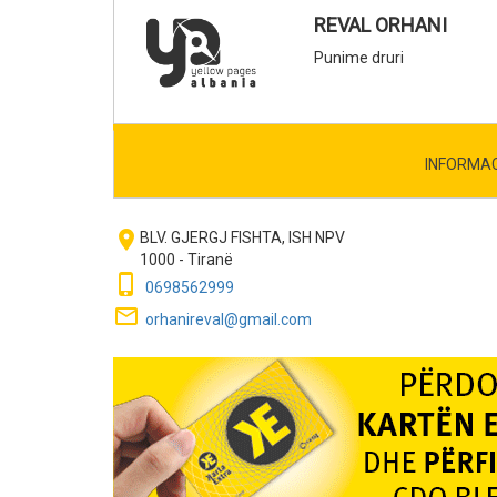
REVAL ORHANI
Punime druri
INFORMA
room
BLV. GJERGJ FISHTA, ISH NPV
1000 - Tiranë
phone_iphone
0698562999
mail_outline
orhanireval@gmail.com