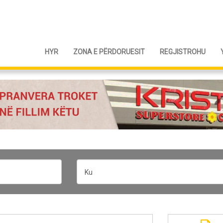
HYR
ZONA E PËRDORUESIT
REGJISTROHU
Ku