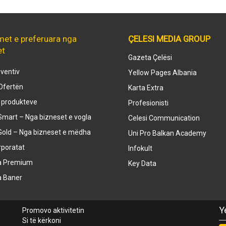
met e preferuara nga
ÇELESI MEDIA GROUP
et
Gazeta Çelësi
ventiv
Yellow Pages Albania
Ofertën
Karta Extra
e produkteve
Profesionisti
mart – Nga bizneset e vogla
Celesi Communication
Gold – Nga bizneset e mëdha
Uni Pro Balkan Academy
rporatat
Infokult
a Premium
Key Data
a Baner
Y
Promovo aktivitetin
Si të kërkoni