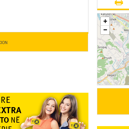
+
−
CION