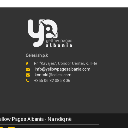
Celesi sh.p.k
Rr. “Kavajës”, Condor Center, K. III-të
info@yellowpagesalbania.com
kontakt@celesi.com
+355 06 82 08 58 06
ellow Pages Albania - Na ndiq në