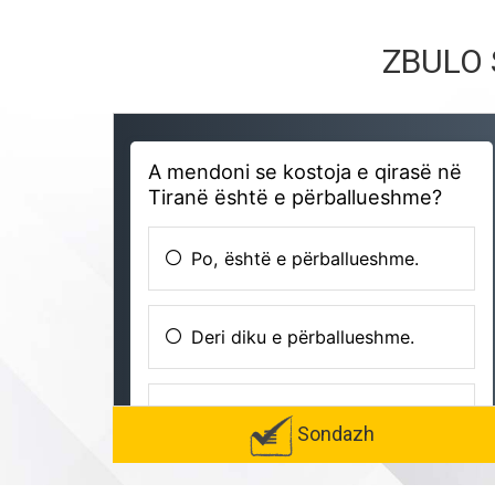
ZBULO 
Sondazh