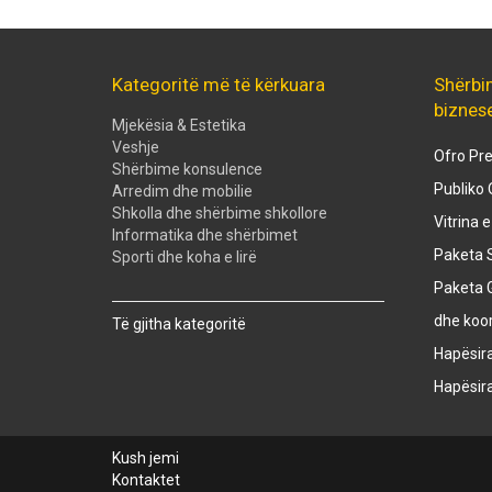
Kategoritë më të kërkuara
Shërbi
biznes
Mjekësia & Estetika
Veshje
Ofro Pre
Shërbime konsulence
Publiko 
Arredim dhe mobilie
Shkolla dhe shërbime shkollore
Vitrina 
Informatika dhe shërbimet
Paketa S
Sporti dhe koha e lirë
Paketa 
Created with
SuperSurvey
dhe koo
Të gjitha kategoritë
Hapësir
Hapësir
Kush jemi
Kontaktet