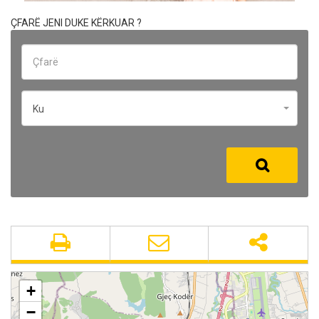
ÇFARË JENI DUKE KËRKUAR ?
Ku
+
−