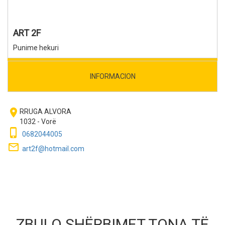
ART 2F
Punime hekuri
INFORMACION
room
RRUGA ALVORA
1032 - Vorë
phone_iphone
0682044005
mail_outline
art2f@hotmail.com
ZBULO SHËRBIMET TONA TË