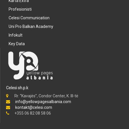
Karta Extra
Profesionisti
Celesi Communication
Uni Pro Balkan Academy
Infokult
Key Data
Celesi sh.p.k
Rr. “Kavajës”, Condor Center, K. III-të
info@yellowpagesalbania.com
kontakt@celesi.com
+355 06 82 08 58 06