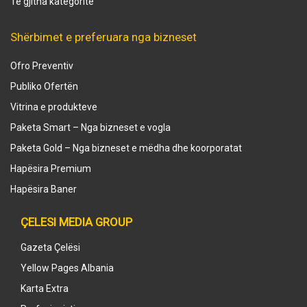
Të gjitha kategoritë
Shërbimet e preferuara nga bizneset
Ofro Preventiv
Publiko Ofertën
Vitrina e produkteve
Paketa Smart – Nga bizneset e vogla
Paketa Gold – Nga bizneset e mëdha dhe koorporatat
Hapësira Premium
Hapësira Baner
ÇELESI MEDIA GROUP
Gazeta Çelësi
Yellow Pages Albania
Karta Extra