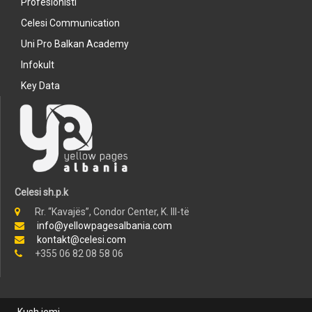
Profesionisti
Celesi Communication
Uni Pro Balkan Academy
Infokult
Key Data
Celesi sh.p.k
Rr. “Kavajës”, Condor Center, K. III-të
info@yellowpagesalbania.com
kontakt@celesi.com
+355 06 82 08 58 06
Kush jemi