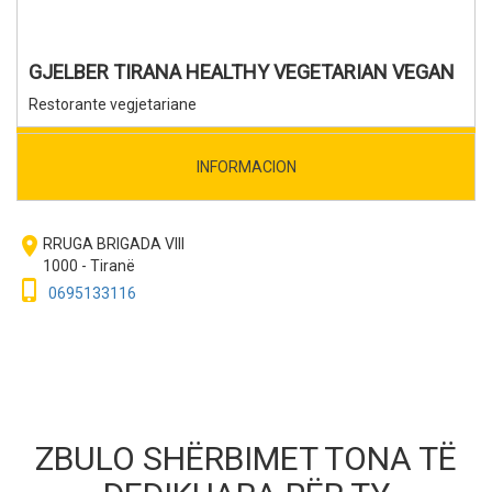
GJELBER TIRANA HEALTHY VEGETARIAN VEGAN
Restorante vegjetariane
INFORMACION
room
RRUGA BRIGADA VIII
1000 - Tiranë
phone_iphone
0695133116
ZBULO SHËRBIMET TONA TË