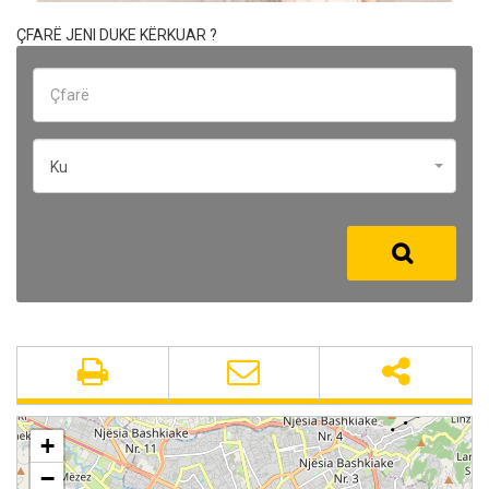
ÇFARË JENI DUKE KËRKUAR ?
Ku
+
−