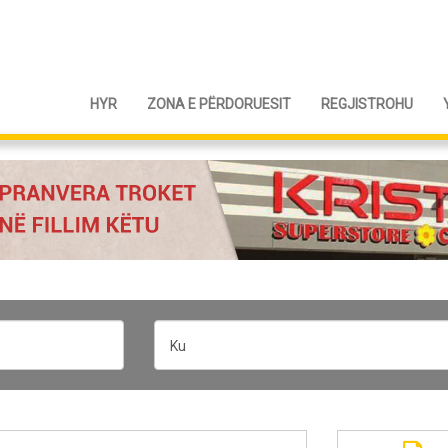
HYR
ZONA E PËRDORUESIT
REGJISTROHU
Ku