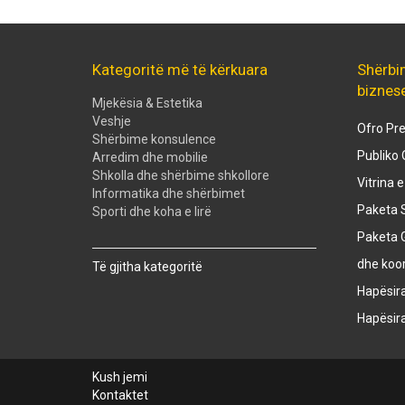
Kategoritë më të kërkuara
Shërbi
biznes
Mjekësia & Estetika
Veshje
Ofro Pre
Shërbime konsulence
Publiko 
Arredim dhe mobilie
Shkolla dhe shërbime shkollore
Vitrina 
Informatika dhe shërbimet
Paketa S
Sporti dhe koha e lirë
Paketa 
Created with
SuperSurvey
dhe koo
Të gjitha kategoritë
Hapësir
Hapësir
Kush jemi
Kontaktet