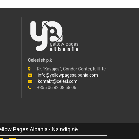
Celesi sh.p.k
Rr. “Kavajës”, Condor Center, K. III-të
info@yellowpagesalbania.com
kontakt@celesi.com
+355 06 82 08 58 06
ellow Pages Albania - Na ndiq në