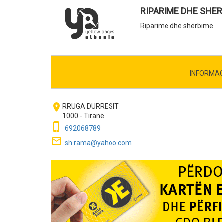
RIPARIME DHE SHE
Riparime dhe shërbime
INFORMA
room
RRUGA DURRESIT
1000 - Tiranë
phone_iphone
692068789
mail_outline
sh.rama@yahoo.com