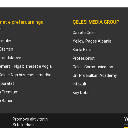
met e preferuara nga
ÇELESI MEDIA GROUP
et
Gazeta Çelësi
ventiv
Yellow Pages Albania
Ofertën
Karta Extra
e produkteve
Profesionisti
mart – Nga bizneset e vogla
Celesi Communication
Gold – Nga bizneset e mëdha
Uni Pro Balkan Academy
rporatat
Infokult
a Premium
Key Data
a Baner
Y
Promovo aktivitetin
Si të kërkoni