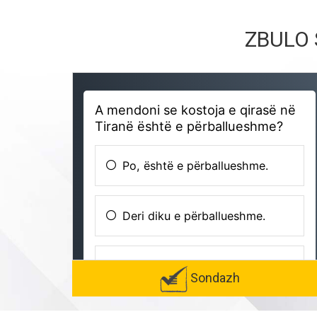
ZBULO 
Sondazh