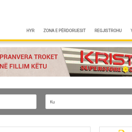
HYR
ZONA E PËRDORUESIT
REGJISTROHU
Ku