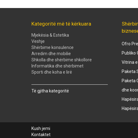
Kategoritë më të kërkuara
Shërbi
biznes
Mjekësia & Estetika
Veshje
Ofro Pre
Shërbime konsulence
Publiko 
Arredim dhe mobilie
Shkolla dhe shërbime shkollore
Vitrina 
Informatika dhe shërbimet
Paketa S
Sporti dhe koha e lirë
Paketa 
Created with
SuperSurvey
dhe koo
Të gjitha kategoritë
Hapësir
Hapësir
Kush jemi
Kontaktet