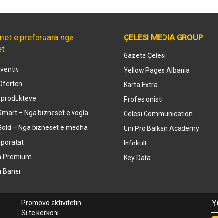
met e preferuara nga
ÇELESI MEDIA GROUP
et
Gazeta Çelësi
ventiv
Yellow Pages Albania
Ofertën
Karta Extra
e produkteve
Profesionisti
mart – Nga bizneset e vogla
Celesi Communication
Gold – Nga bizneset e mëdha
Uni Pro Balkan Academy
rporatat
Infokult
a Premium
Key Data
a Baner
Y
Promovo aktivitetin
Si të kërkoni