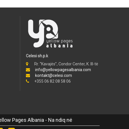
Celesi sh.p.k
Rr. “Kavajës”, Condor Center, K. III-të
info@yellowpagesalbania.com
kontakt@celesi.com
+355 06 82 08 58 06
ellow Pages Albania - Na ndiq në