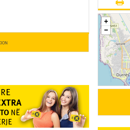
+
−
CION