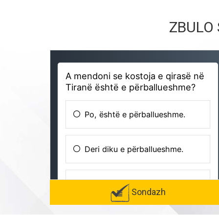
ZBULO 
Sondazh