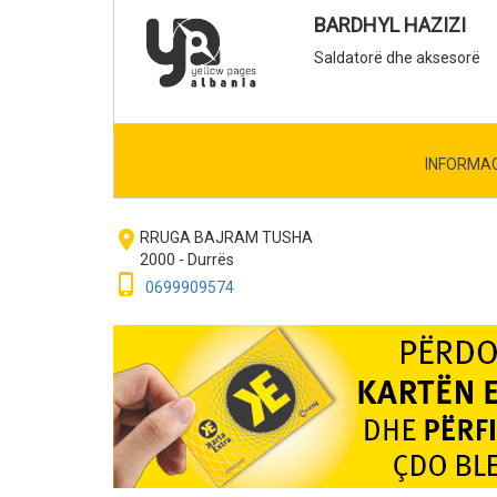
BARDHYL HAZIZI
Saldatorë dhe aksesorë
INFORMA
room
RRUGA BAJRAM TUSHA
2000 - Durrës
phone_iphone
0699909574