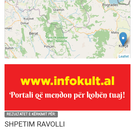
Leaflet
REZULTATET E KËRKIMIT PËR:
SHPETIM RAVOLLI