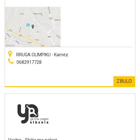
RRUGA OLIMPIKU - Kamëz
0682917728
ZBULO
Veshje - Shitje me pakicë