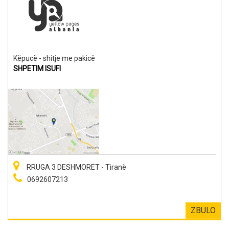
Këpucë - shitje me pakicë
SHPETIM ISUFI
RRUGA 3 DESHMORET - Tiranë
0692607213
ZBULO