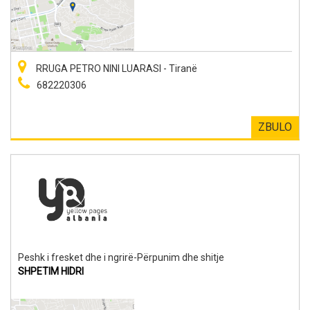
RRUGA PETRO NINI LUARASI - Tiranë
682220306
ZBULO
Peshk i fresket dhe i ngrirë-Përpunim dhe shitje
SHPETIM HIDRI