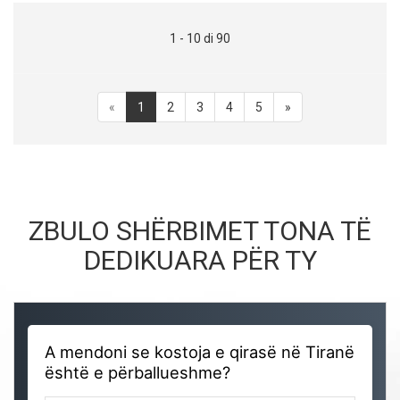
1 - 10 di 90
«
1
2
3
4
5
»
ZBULO SHËRBIMET TONA TË
DEDIKUARA PËR TY