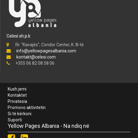
Celesi sh.p.k
Rr. “Kavajës”, Condor Center, K. III-të
info@yellowpagesalbania.com
kontakt@celesi.com
+355 06 82 08 58 06
Kush jemi
Kontaktet
Privatesia
Promovo aktivitetin
Si të kërkoni
Suporti
Yellow Pages Albania - Na ndiq në