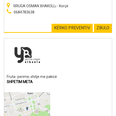
RRUGA OSMAN XHAKOLLi - Korçë
0684783638
KËRKO PREVENTIV
ZBULO
Fruta- perime, shitje me pakicë
SHPETIM META