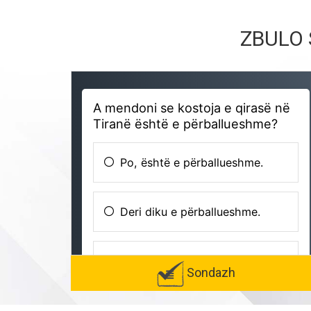
ZBULO 
Sondazh