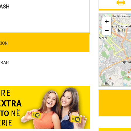
RASH
+
−
CION
 BAR