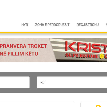
HYR
ZONA E PËRDORUESIT
REGJISTROHU
Ku