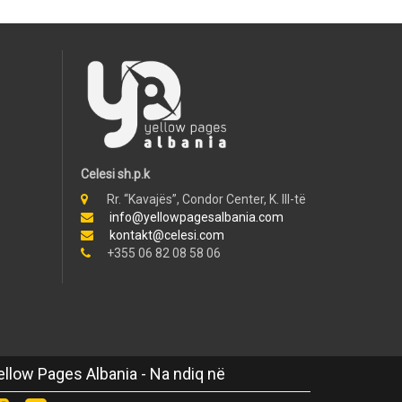
Celesi sh.p.k
Rr. “Kavajës”, Condor Center, K. III-të
info@yellowpagesalbania.com
kontakt@celesi.com
+355 06 82 08 58 06
ellow Pages Albania - Na ndiq në