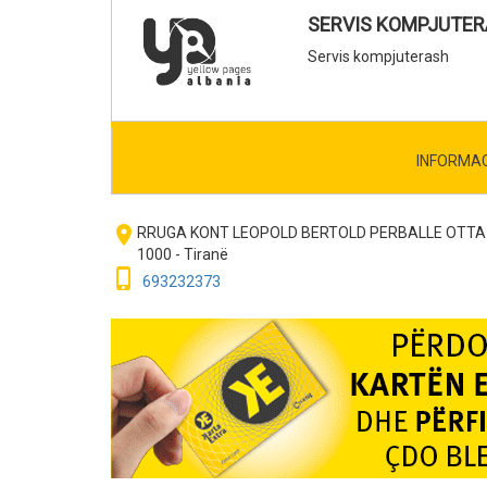
SERVIS KOMPJUTE
Servis kompjuterash
INFORMA
room
RRUGA KONT LEOPOLD BERTOLD PERBALLE OTTA
1000 - Tiranë
phone_iphone
693232373