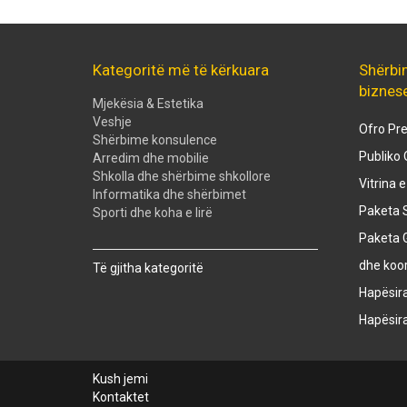
Kategoritë më të kërkuara
Shërbi
biznes
Mjekësia & Estetika
Veshje
Ofro Pre
Shërbime konsulence
Publiko 
Arredim dhe mobilie
Shkolla dhe shërbime shkollore
Vitrina 
Informatika dhe shërbimet
Paketa S
Sporti dhe koha e lirë
Paketa 
Created with
SuperSurvey
dhe koo
Të gjitha kategoritë
Hapësir
Hapësir
Kush jemi
Kontaktet