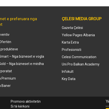
met e preferuara nga
ÇELESI MEDIA GROUP
et
Gazeta Çelësi
ventiv
Yellow Pages Albania
Ofertën
Karta Extra
e produkteve
Profesionisti
mart – Nga bizneset e vogla
Celesi Communication
Gold – Nga bizneset e mëdha
Uni Pro Balkan Academy
rporatat
Infokult
a Premium
Key Data
a Baner
Y
Promovo aktivitetin
Si të kërkoni