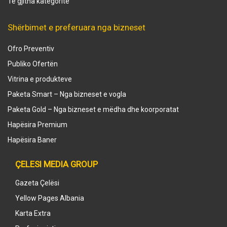
Të gjitha kategoritë
Shërbimet e preferuara nga bizneset
Ofro Preventiv
Publiko Ofertën
Vitrina e produkteve
Paketa Smart – Nga bizneset e vogla
Paketa Gold – Nga bizneset e mëdha dhe koorporatat
Hapësira Premium
Hapësira Baner
ÇELESI MEDIA GROUP
Gazeta Çelësi
Yellow Pages Albania
Karta Extra