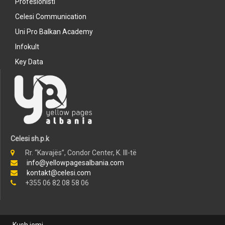
Profesionisti
Celesi Communication
Uni Pro Balkan Academy
Infokult
Key Data
Celesi sh.p.k
Rr. “Kavajës”, Condor Center, K. III-të
info@yellowpagesalbania.com
kontakt@celesi.com
+355 06 82 08 58 06
Kush jemi