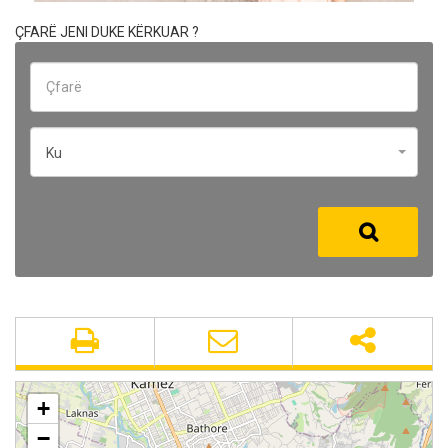
ÇFARË JENI DUKE KËRKUAR ?
Ku
+
−