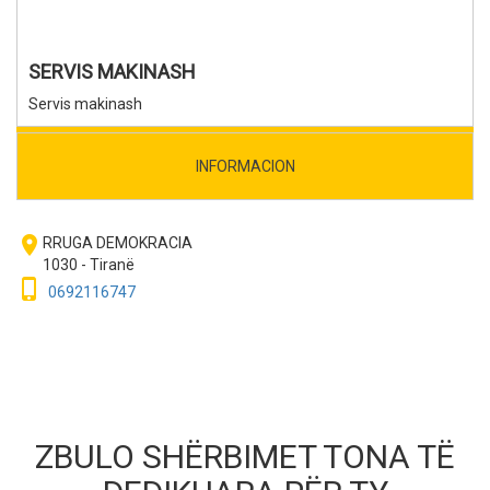
SERVIS MAKINASH
Servis makinash
INFORMACION
room
RRUGA DEMOKRACIA
1030 - Tiranë
phone_iphone
0692116747
ZBULO SHËRBIMET TONA TË