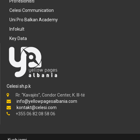
Profesionisti
Celesi Communication
Uni Pro Balkan Academy
Infokult
Key Data
Celesi sh.p.k
Rr. “Kavajës”, Condor Center, K. III-të
info@yellowpagesalbania.com
kontakt@celesi.com
+355 06 82 08 58 06
Kush jemi