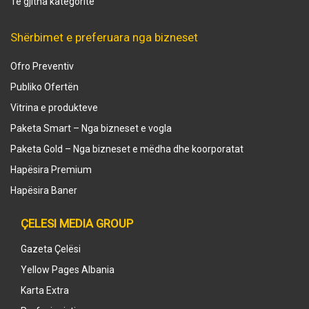
Të gjitha kategoritë
Shërbimet e preferuara nga bizneset
Ofro Preventiv
Publiko Ofertën
Vitrina e produkteve
Paketa Smart – Nga bizneset e vogla
Paketa Gold – Nga bizneset e mëdha dhe koorporatat
Hapësira Premium
Hapësira Baner
ÇELESI MEDIA GROUP
Gazeta Çelësi
Yellow Pages Albania
Karta Extra