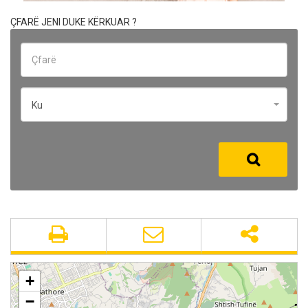
ÇFARË JENI DUKE KËRKUAR ?
Ku
+
−