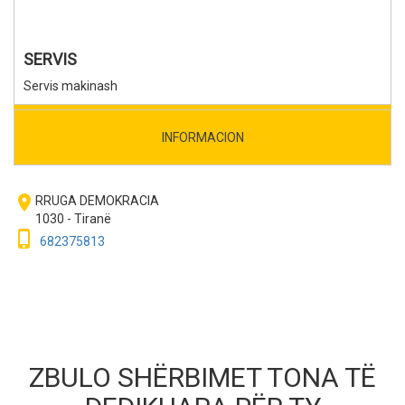
SERVIS
Servis makinash
INFORMACION
room
RRUGA DEMOKRACIA
1030 - Tiranë
phone_iphone
682375813
ZBULO SHËRBIMET TONA TË