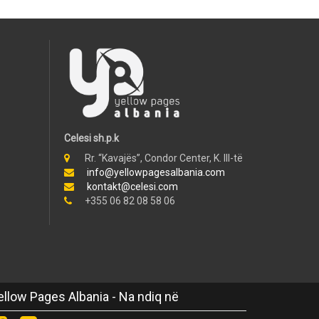
Celesi sh.p.k
Rr. “Kavajës”, Condor Center, K. III-të
info@yellowpagesalbania.com
kontakt@celesi.com
+355 06 82 08 58 06
ellow Pages Albania - Na ndiq në