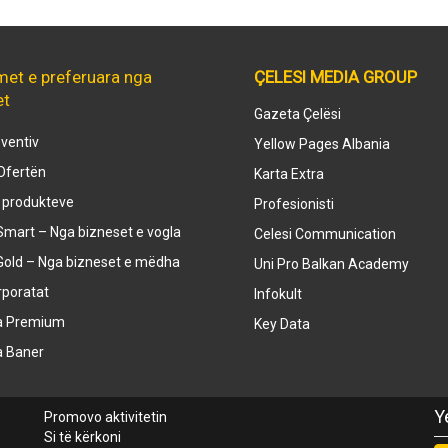
met e preferuara nga
ÇELESI MEDIA GROUP
et
Gazeta Çelësi
ventiv
Yellow Pages Albania
Ofertën
Karta Extra
e produkteve
Profesionisti
mart – Nga bizneset e vogla
Celesi Communication
Gold – Nga bizneset e mëdha
Uni Pro Balkan Academy
rporatat
Infokult
a Premium
Key Data
a Baner
Y
Promovo aktivitetin
Si të kërkoni