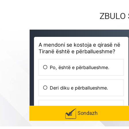
ZBULO 
Sondazh