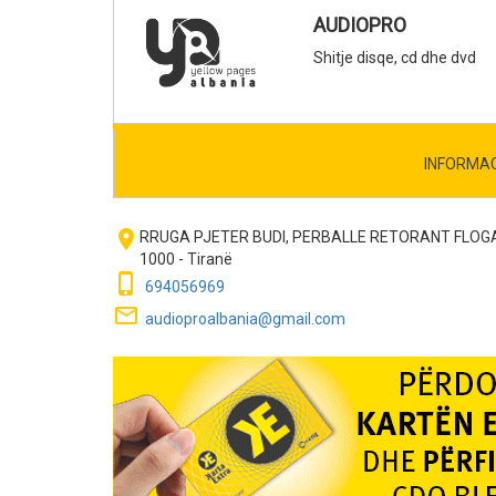
AUDIOPRO
Shitje disqe, cd dhe dvd
INFORMA
room
RRUGA PJETER BUDI, PERBALLE RETORANT FLOG
1000 - Tiranë
phone_iphone
694056969
mail_outline
audioproalbania@gmail.com