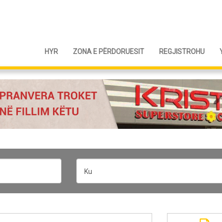
HYR
ZONA E PËRDORUESIT
REGJISTROHU
Ku