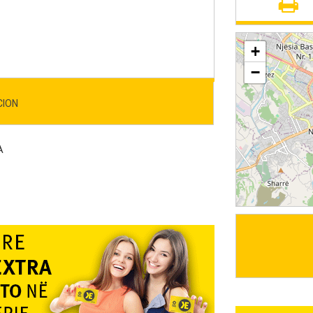
+
−
CION
A