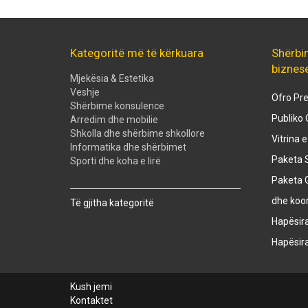
Kategoritë më të kërkuara
Shërbi
biznes
Mjekësia & Estetika
Veshje
Ofro Pre
Shërbime konsulence
Publiko 
Arredim dhe mobilie
Shkolla dhe shërbime shkollore
Vitrina 
Informatika dhe shërbimet
Paketa S
Sporti dhe koha e lirë
Paketa 
Created with
SuperSurvey
dhe koo
Të gjitha kategoritë
Hapësir
Hapësir
Kush jemi
Kontaktet