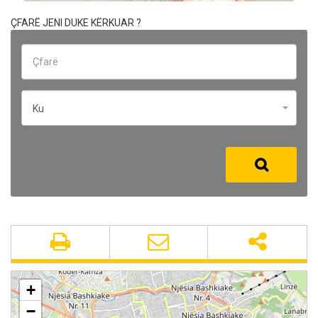
ÇFARË JENI DUKE KËRKUAR ?
Ku
+
−