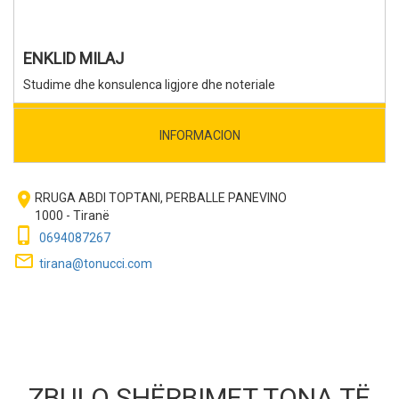
ENKLID MILAJ
Studime dhe konsulenca ligjore dhe noteriale
INFORMACION
room
RRUGA ABDI TOPTANI, PERBALLE PANEVINO
1000 - Tiranë
phone_iphone
0694087267
mail_outline
tirana@tonucci.com
ZBULO SHËRBIMET TONA TË