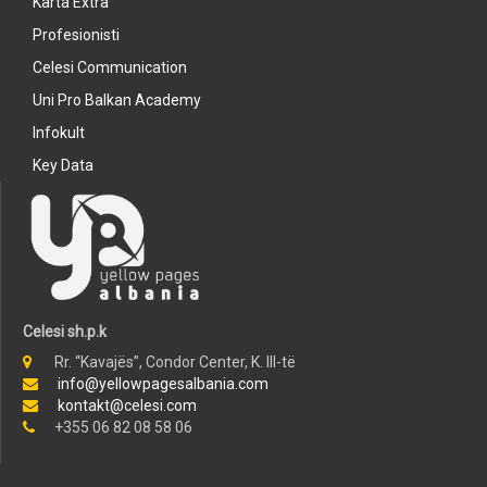
Karta Extra
Profesionisti
Celesi Communication
Uni Pro Balkan Academy
Infokult
Key Data
Celesi sh.p.k
Rr. “Kavajës”, Condor Center, K. III-të
info@yellowpagesalbania.com
kontakt@celesi.com
+355 06 82 08 58 06