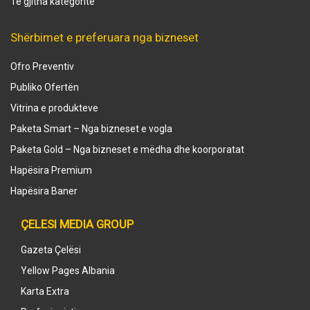
Të gjitha kategoritë
Shërbimet e preferuara nga bizneset
Ofro Preventiv
Publiko Ofertën
Vitrina e produkteve
Paketa Smart – Nga bizneset e vogla
Paketa Gold – Nga bizneset e mëdha dhe koorporatat
Hapësira Premium
Hapësira Baner
ÇELESI MEDIA GROUP
Gazeta Çelësi
Yellow Pages Albania
Karta Extra