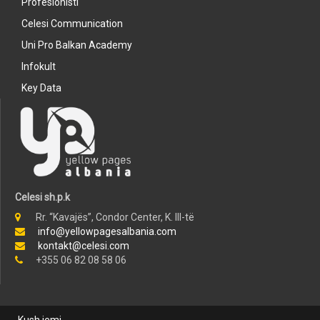
Profesionisti
Celesi Communication
Uni Pro Balkan Academy
Infokult
Key Data
Celesi sh.p.k
Rr. “Kavajës”, Condor Center, K. III-të
info@yellowpagesalbania.com
kontakt@celesi.com
+355 06 82 08 58 06
Kush jemi