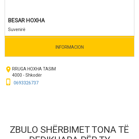
BESAR HOXHA
Suvenirë
INFORMACION
room
RRUGA HOXHA TASIM
4000 - Shkodër
phone_iphone
0693326737
ZBULO SHËRBIMET TONA TË