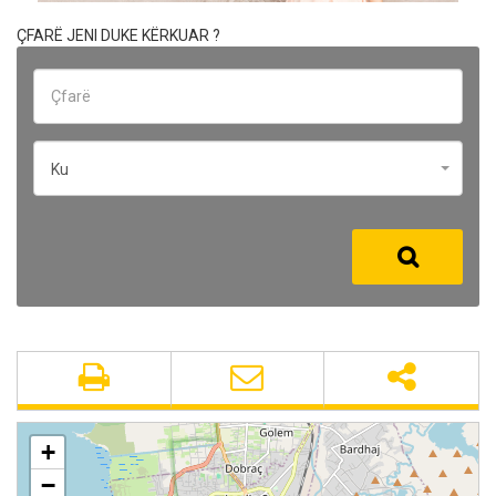
ÇFARË JENI DUKE KËRKUAR ?
Ku
+
−