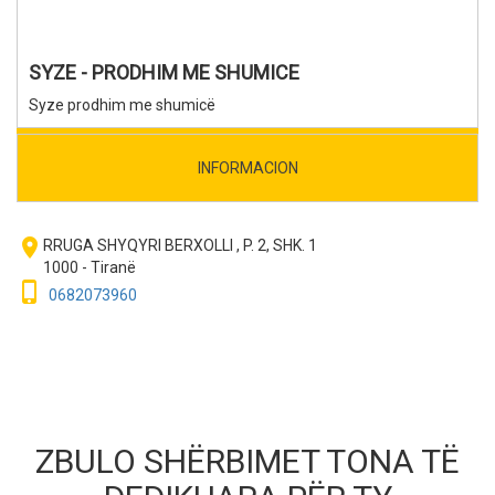
SYZE - PRODHIM ME SHUMICE
Syze prodhim me shumicë
INFORMACION
room
RRUGA SHYQYRI BERXOLLI , P. 2, SHK. 1
1000 - Tiranë
phone_iphone
0682073960
ZBULO SHËRBIMET TONA TË