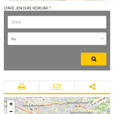
ÇFARË JENI DUKE KËRKUAR ?
Ku
+
−