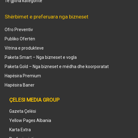
Të gjitha kategoritë
Shërbimet e preferuara nga bizneset
Ofro Preventiv
Publiko Ofertën
Vitrina e produkteve
Paketa Smart – Nga bizneset e vogla
Paketa Gold – Nga bizneset e mëdha dhe koorporatat
Hapësira Premium
Hapësira Baner
ÇELESI MEDIA GROUP
Gazeta Çelësi
Yellow Pages Albania
Karta Extra