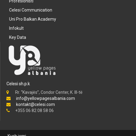
Profesionisti
Celesi Communication
Uni Pro Balkan Academy
Infokult
Key Data
Celesi sh.p.k
Rr. “Kavajës”, Condor Center, K. III-të
info@yellowpagesalbania.com
kontakt@celesi.com
+355 06 82 08 58 06
Kush jemi