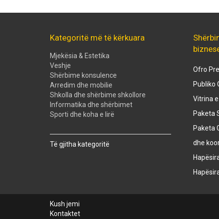
Kategoritë më të kërkuara
Shërbi
biznes
Mjekësia & Estetika
Veshje
Ofro Pre
Shërbime konsulence
Publiko 
Arredim dhe mobilie
Shkolla dhe shërbime shkollore
Vitrina 
Informatika dhe shërbimet
Paketa S
Sporti dhe koha e lirë
Paketa 
Created with
SuperSurvey
dhe koo
Të gjitha kategoritë
Hapësir
Hapësir
Kush jemi
Kontaktet