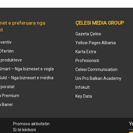
met e preferuara nga
ÇELESI MEDIA GROUP
et
Gazeta Çelësi
ventiv
Yellow Pages Albania
Ofertën
Karta Extra
e produkteve
Profesionisti
mart – Nga bizneset e vogla
Celesi Communication
Gold – Nga bizneset e mëdha
Uni Pro Balkan Academy
rporatat
Infokult
a Premium
Key Data
a Baner
Y
Promovo aktivitetin
Si të kërkoni