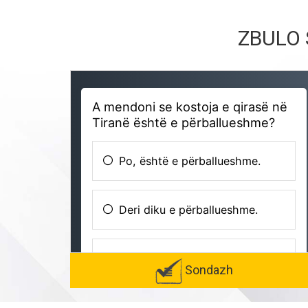
ZBULO 
Sondazh