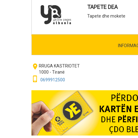
TAPETE DEA
Tapete dhe mokete
INFORMA
room
RRUGA KASTRIOTET
1000 - Tiranë
phone_iphone
0699912500