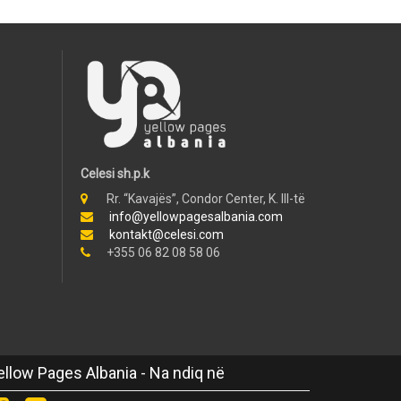
Celesi sh.p.k
Rr. “Kavajës”, Condor Center, K. III-të
info@yellowpagesalbania.com
kontakt@celesi.com
+355 06 82 08 58 06
ellow Pages Albania - Na ndiq në