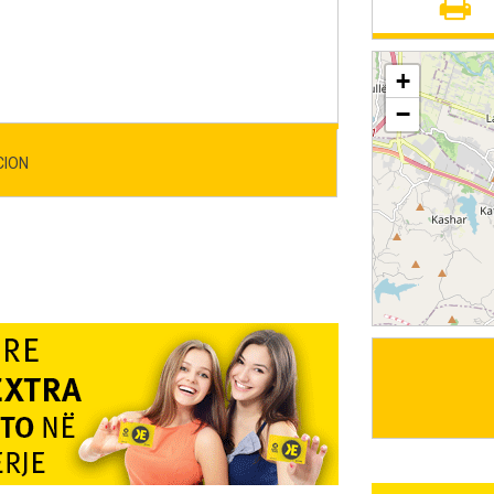
+
−
CION