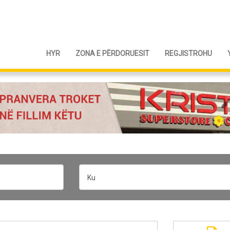
HYR
ZONA E PËRDORUESIT
REGJISTROHU
Ku