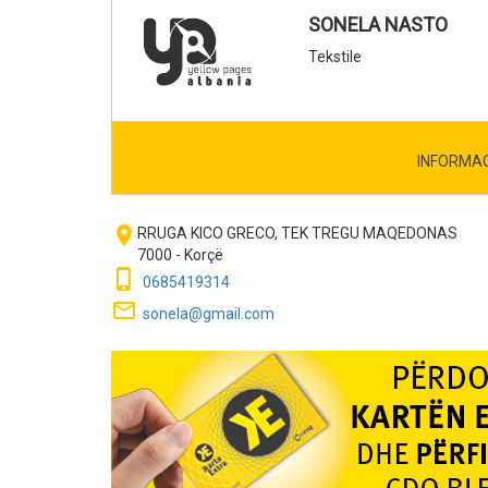
SONELA NASTO
Tekstile
INFORMA
room
RRUGA KICO GRECO, TEK TREGU MAQEDONAS
7000 - Korçë
phone_iphone
0685419314
mail_outline
sonela@gmail.com