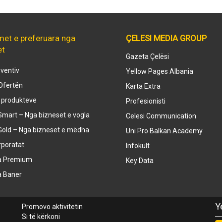
met e preferuara nga
ÇELESI MEDIA GROUP
et
Gazeta Çelësi
ventiv
Yellow Pages Albania
Ofertën
Karta Extra
e produkteve
Profesionisti
mart – Nga bizneset e vogla
Celesi Communication
Gold – Nga bizneset e mëdha
Uni Pro Balkan Academy
rporatat
Infokult
a Premium
Key Data
a Baner
Y
Promovo aktivitetin
Si të kërkoni