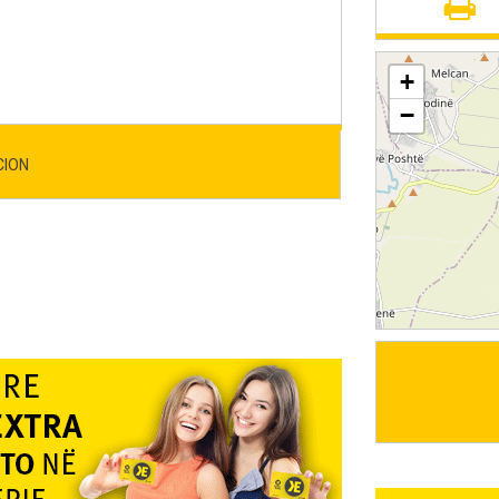
+
−
CION