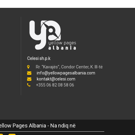
Celesi sh.p.k
Rr. “Kavajës”, Condor Center, K. III-të
info@yellowpagesalbania.com
kontakt@celesi.com
+355 06 82 08 58 06
ellow Pages Albania - Na ndiq në