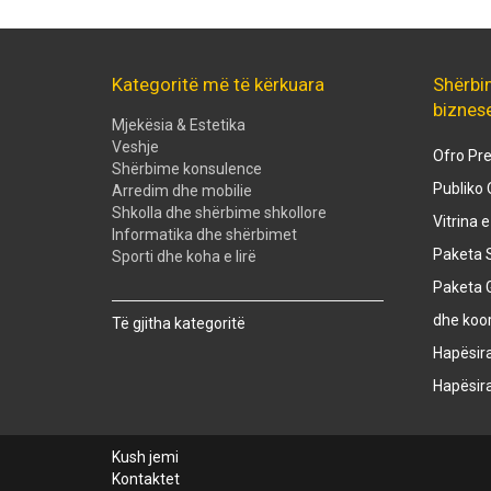
Kategoritë më të kërkuara
Shërbi
biznes
Mjekësia & Estetika
Veshje
Ofro Pre
Shërbime konsulence
Publiko 
Arredim dhe mobilie
Shkolla dhe shërbime shkollore
Vitrina 
Informatika dhe shërbimet
Paketa S
Sporti dhe koha e lirë
Paketa 
Created with
SuperSurvey
dhe koo
Të gjitha kategoritë
Hapësir
Hapësir
Kush jemi
Kontaktet