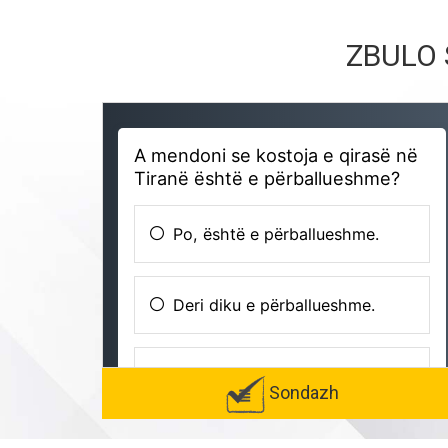
ZBULO 
Sondazh