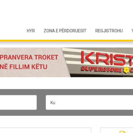
HYR
ZONA E PËRDORUESIT
REGJISTROHU
Ku