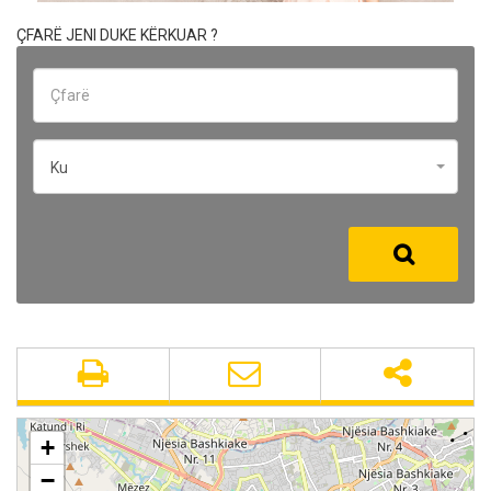
ÇFARË JENI DUKE KËRKUAR ?
Ku
+
−