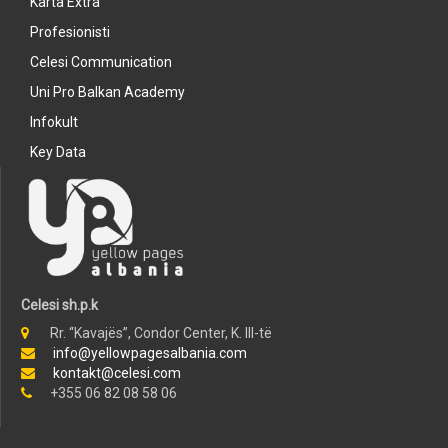
Karta Extra
Profesionisti
Celesi Communication
Uni Pro Balkan Academy
Infokult
Key Data
Celesi sh.p.k
Rr. “Kavajës”, Condor Center, K. III-të
info@yellowpagesalbania.com
kontakt@celesi.com
+355 06 82 08 58 06