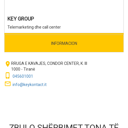
KEY GROUP
Telemarketing dhe call center
INFORMACION
room
RRUGA E KAVAJES, CONDOR CENTER, K. III
1000 - Tiranë
phone_iphone
045601001
mail_outline
info@keykontact.it
ZBULO SHËRBIMET TONA TË