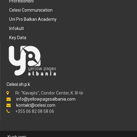
Profesionisti
Celesi Communication
Uni Pro Balkan Academy
Infokult
Key Data
Celesi sh.p.k
Rr. “Kavajës”, Condor Center, K. III-të
info@yellowpagesalbania.com
kontakt@celesi.com
+355 06 82 08 58 06
Kush jemi