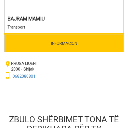
BAJRAM MAMIU
Transport
INFORMACION
room
RRUGA LIQENI
2000 - Shijak
phone_iphone
0682080801
ZBULO SHËRBIMET TONA TË