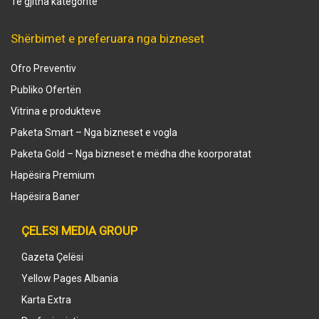
Të gjitha kategoritë
Shërbimet e preferuara nga bizneset
Ofro Preventiv
Publiko Ofertën
Vitrina e produkteve
Paketa Smart – Nga bizneset e vogla
Paketa Gold – Nga bizneset e mëdha dhe koorporatat
Hapësira Premium
Hapësira Baner
ÇELESI MEDIA GROUP
Gazeta Çelësi
Yellow Pages Albania
Karta Extra