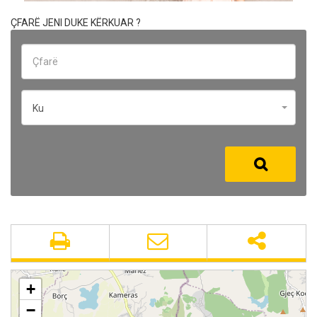
ÇFARË JENI DUKE KËRKUAR ?
Ku
+
−