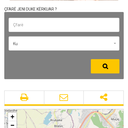
ÇFARË JENI DUKE KËRKUAR ?
Ku
+
−