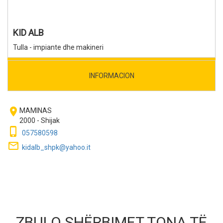
KID ALB
Tulla - impiante dhe makineri
INFORMACION
room
MAMINAS
2000 - Shijak
phone_iphone
057580598
mail_outline
kidalb_shpk@yahoo.it
ZBULO SHËRBIMET TONA TË