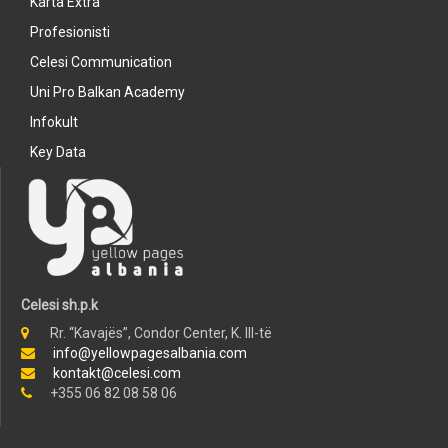
Karta Extra
Profesionisti
Celesi Communication
Uni Pro Balkan Academy
Infokult
Key Data
Celesi sh.p.k
Rr. “Kavajës”, Condor Center, K. III-të
info@yellowpagesalbania.com
kontakt@celesi.com
+355 06 82 08 58 06