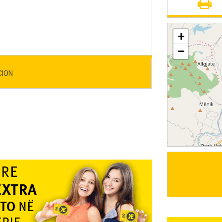
+
−
CION