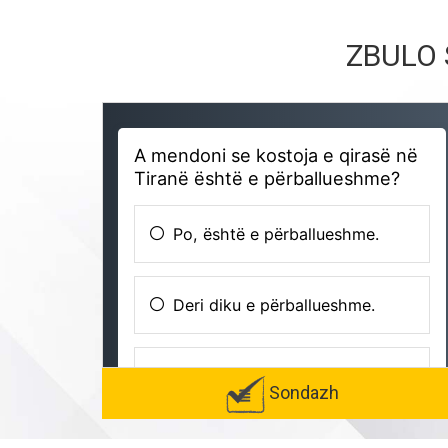
ZBULO 
Sondazh