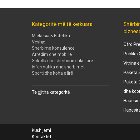
Kategoritë më të kërkuara
Shërbi
biznes
Mjekësia & Estetika
Veshje
Ofro Pre
Shërbime konsulence
Publiko 
Arredim dhe mobilie
Shkolla dhe shërbime shkollore
Vitrina 
Informatika dhe shërbimet
Paketa S
Sporti dhe koha e lirë
Paketa 
Created with
SuperSurvey
dhe koo
Të gjitha kategoritë
Hapësir
Hapësir
Kush jemi
Kontaktet