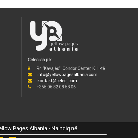
Celesi sh.p.k
Rr. “Kavajës”, Condor Center, K. III-të
info@yellowpagesalbania.com
kontakt@celesi.com
+355 06 82 08 58 06
ellow Pages Albania - Na ndiq në