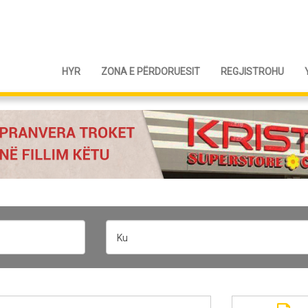
HYR
ZONA E PËRDORUESIT
REGJISTROHU
Ku