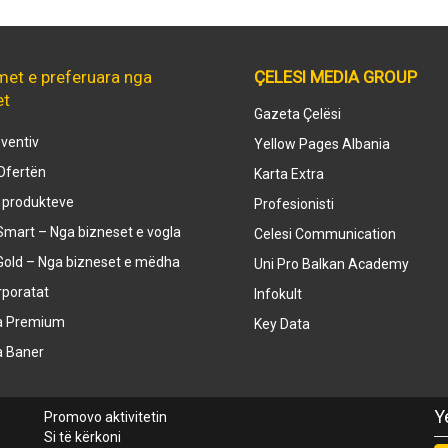
met e preferuara nga
ÇELESI MEDIA GROUP
et
Gazeta Çelësi
ventiv
Yellow Pages Albania
Ofertën
Karta Extra
e produkteve
Profesionisti
mart – Nga bizneset e vogla
Celesi Communication
Gold – Nga bizneset e mëdha
Uni Pro Balkan Academy
rporatat
Infokult
a Premium
Key Data
a Baner
Y
Promovo aktivitetin
Si të kërkoni