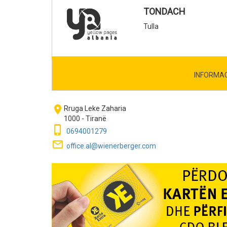
TONDACH
Tulla
INFORMA
room
Rruga Leke Zaharia
1000 - Tiranë
phone_iphone
0694001279
mail_outline
office.al@wienerberger.com