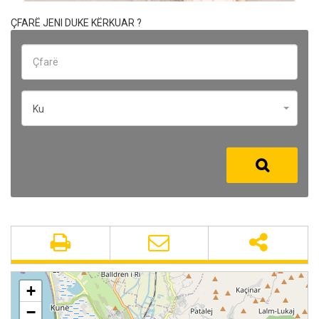
ÇFARË JENI DUKE KËRKUAR ?
Ku
+
−