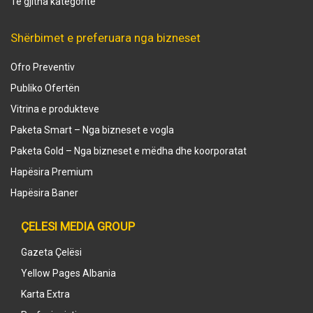
Të gjitha kategoritë
Shërbimet e preferuara nga bizneset
Ofro Preventiv
Publiko Ofertën
Vitrina e produkteve
Paketa Smart – Nga bizneset e vogla
Paketa Gold – Nga bizneset e mëdha dhe koorporatat
Hapësira Premium
Hapësira Baner
ÇELESI MEDIA GROUP
Gazeta Çelësi
Yellow Pages Albania
Karta Extra