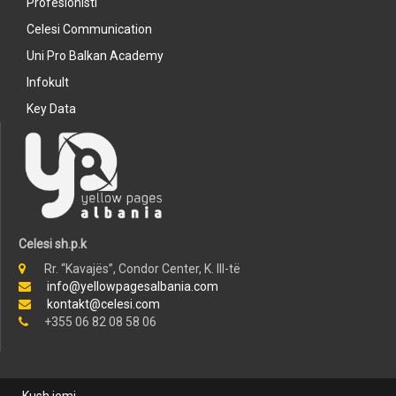
Profesionisti
Celesi Communication
Uni Pro Balkan Academy
Infokult
Key Data
Celesi sh.p.k
Rr. “Kavajës”, Condor Center, K. III-të
info@yellowpagesalbania.com
kontakt@celesi.com
+355 06 82 08 58 06
Kush jemi