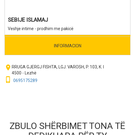
SEBIJE ISLAMAJ
Veshje intime - prodhim me pakicë
INFORMACION
room
RRUGA GJERGJ FISHTA, LGJ. VAROSH, P. 103, K. I
4500 - Lezhë
phone_iphone
0695175289
ZBULO SHËRBIMET TONA TË