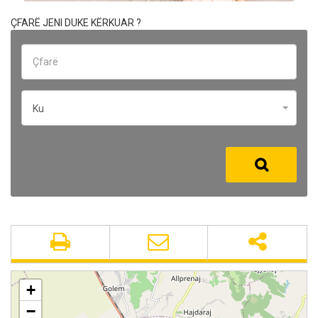
ÇFARË JENI DUKE KËRKUAR ?
Ku
+
−