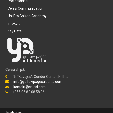
Profesionisti
Celesi Communication
Uni Pro Balkan Academy
Infokult
Key Data
Celesi sh.p.k
Rr. “Kavajës”, Condor Center, K. III-të
info@yellowpagesalbania.com
kontakt@celesi.com
+355 06 82 08 58 06
Kush jemi