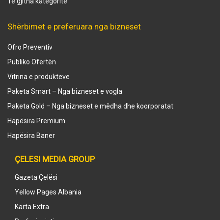
Të gjitha kategoritë
Shërbimet e preferuara nga bizneset
Ofro Preventiv
Publiko Ofertën
Vitrina e produkteve
Paketa Smart – Nga bizneset e vogla
Paketa Gold – Nga bizneset e mëdha dhe koorporatat
Hapësira Premium
Hapësira Baner
ÇELESI MEDIA GROUP
Gazeta Çelësi
Yellow Pages Albania
Karta Extra