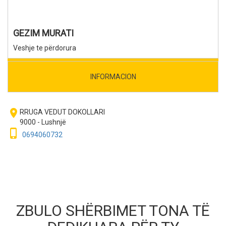
GEZIM MURATI
Veshje te përdorura
INFORMACION
room
RRUGA VEDUT DOKOLLARI
9000 - Lushnjë
phone_iphone
0694060732
ZBULO SHËRBIMET TONA TË