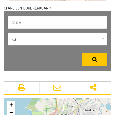
ÇFARË JENI DUKE KËRKUAR ?
Ku
+
−