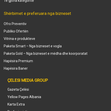
Të gjitha kategoritë
Shërbimet e preferuara nga bizneset
Ofro Preventiv
Publiko Ofertën
Vitrina e produkteve
Paketa Smart – Nga bizneset e vogla
Paketa Gold – Nga bizneset e mëdha dhe koorporatat
Hapësira Premium
Hapësira Baner
ÇELESI MEDIA GROUP
Gazeta Çelësi
Yellow Pages Albania
Karta Extra