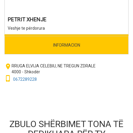
PETRIT XHENJE
Veshje te përdorura
INFORMACION
room
RRUGA ELVIJA CELEBIU, NE TREGUN ZDRALE
4000 - Shkodër
phone_iphone
0672289228
ZBULO SHËRBIMET TONA TË