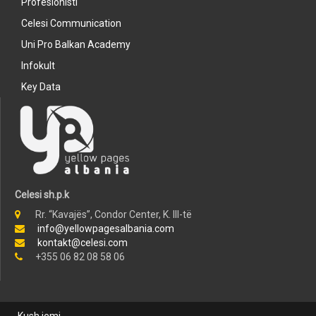
Profesionisti
Celesi Communication
Uni Pro Balkan Academy
Infokult
Key Data
Celesi sh.p.k
Rr. “Kavajës”, Condor Center, K. III-të
info@yellowpagesalbania.com
kontakt@celesi.com
+355 06 82 08 58 06
Kush jemi