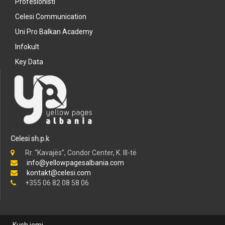
Profesionisti
Celesi Communication
Uni Pro Balkan Academy
Infokult
Key Data
Celesi sh.p.k
Rr. “Kavajës”, Condor Center, K. III-të
info@yellowpagesalbania.com
kontakt@celesi.com
+355 06 82 08 58 06
Kush jemi