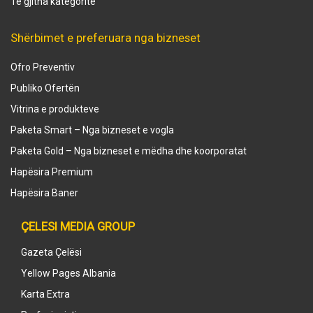
Të gjitha kategoritë
Shërbimet e preferuara nga bizneset
Ofro Preventiv
Publiko Ofertën
Vitrina e produkteve
Paketa Smart – Nga bizneset e vogla
Paketa Gold – Nga bizneset e mëdha dhe koorporatat
Hapësira Premium
Hapësira Baner
ÇELESI MEDIA GROUP
Gazeta Çelësi
Yellow Pages Albania
Karta Extra