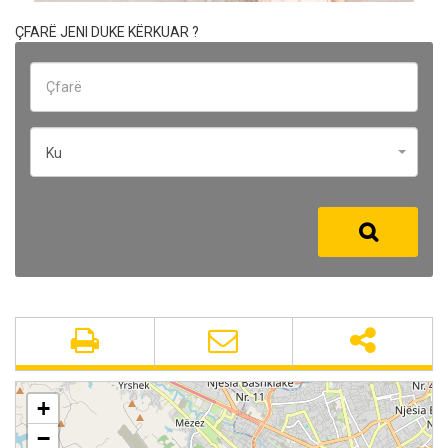
ÇFARË JENI DUKE KËRKUAR ?
Ku
+
−