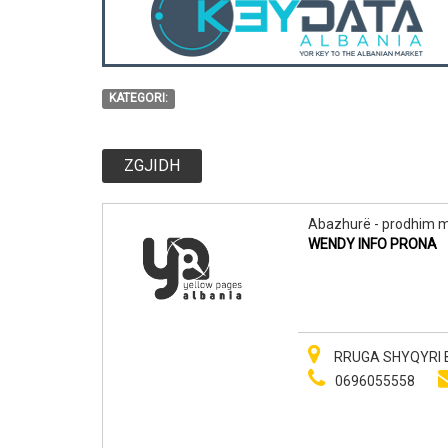
KATEGORI:
ZGJIDH
Abazhurë - prodhim 
WENDY INFO PRONA
RRUGA SHYQYRI BR
0696055558