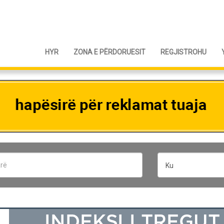
HYR
ZONA E PËRDORUESIT
REGJISTROHU
Ku