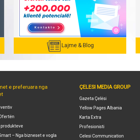
Lajme & Blog
met e preferuara nga
ÇELESI MEDIA GROUP
et
Gazeta Çelësi
ventiv
Yellow Pages Albania
Ofertën
Karta Extra
e produkteve
Profesionisti
mart – Nga bizneset e vogla
Celesi Communication