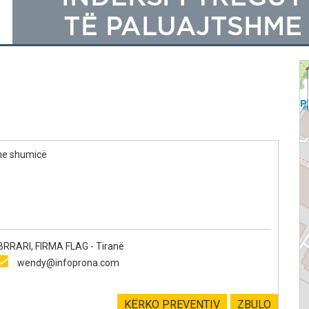
me shumicë
RARI, FIRMA FLAG - Tiranë
wendy@infoprona.com
KËRKO PREVENTIV
ZBULO