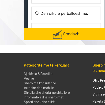
Sondazh
Kategoritë më të kërkuara
Shërbi
biznes
Mjekësia & Estetika
Veshje
Ofro Pre
Shërbime konsulence
Publiko 
Arredim dhe mobilie
Shkolla dhe shërbime shkollore
Vitrina 
Informatika dhe shërbimet
Paketa S
Sporti dhe koha e lirë