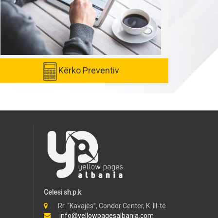
Kërko Preventiv
Celesi sh.p.k
Rr. “Kavajës”, Condor Center, K. III-të
info@yellowpagesalbania.com