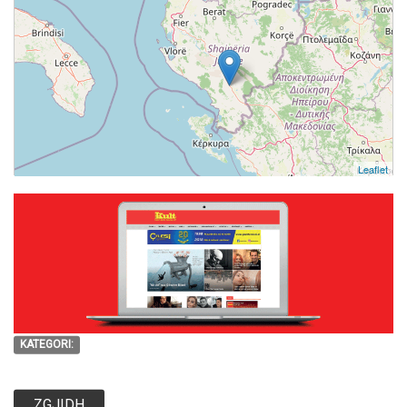
Leaflet
KATEGORI:
ZGJIDH