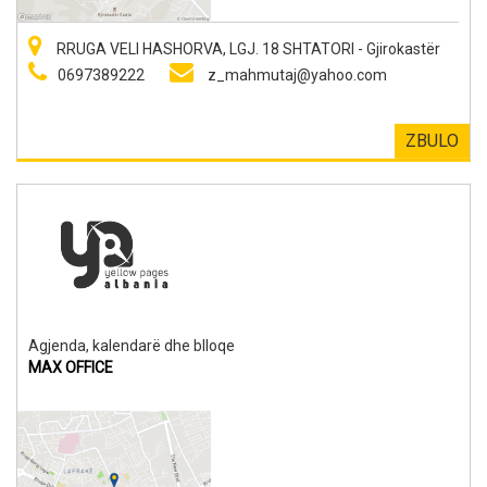
RRUGA VELI HASHORVA, LGJ. 18 SHTATORI - Gjirokastër
0697389222
z_mahmutaj@yahoo.com
ZBULO
Agjenda, kalendarë dhe blloqe
MAX OFFICE