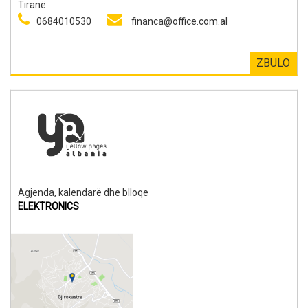
Tiranë
0684010530
financa@office.com.al
ZBULO
Agjenda, kalendarë dhe blloqe
ELEKTRONICS