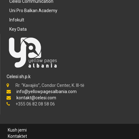
Celesi Communication
Uni Pro Balkan Academy
Infokult
Key Data
Celesi sh.p.k
Rr. “Kavajës”, Condor Center, K. III-të
info@yellowpagesalbania.com
kontakt@celesi.com
+355 06 82 08 58 06
Kush jemi
Kontaktet