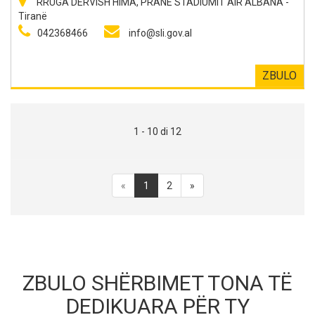
RRUGA DERVISH HIMA, PRANE STADIUMIT AIR ALBANA -
Tiranë
042368466
info@sli.gov.al
ZBULO
1 - 10 di 12
«
1
2
»
ZBULO SHËRBIMET TONA TË
DEDIKUARA PËR TY