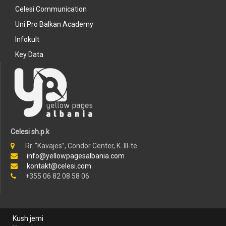
Celesi Communication
Uni Pro Balkan Academy
Infokult
Key Data
Celesi sh.p.k
Rr. “Kavajës”, Condor Center, K. III-të
info@yellowpagesalbania.com
kontakt@celesi.com
+355 06 82 08 58 06
Kush jemi