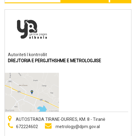
Autoriteti I kontrrollit
DREJTORIA E PERGJITHSHME E METROLOGJISE
AUTOSTRADA TIRANE-DURRES, KM. 8 - Tiranë
672224602
metrology@dpm.gov.al