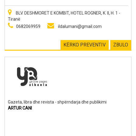
BLV. DESHMORET E KOMBIT, HOTEL ROGNER, K. II, H. 1 -
Tiranë
0682069959
ildalumani@gmail.com
KËRKO PREVENTIV
ZBULO
Gazeta, libra dhe revista - shpërndarja dhe publikimi
ARTUR CANI