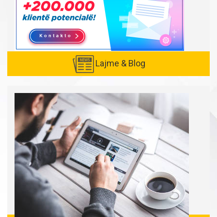
Lajme & Blog
Created with
SuperSurvey