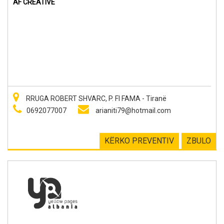
AF CREATIVE
RRUGA ROBERT SHVARC, P. FI FAMA - Tiranë
0692077007
arianiti79@hotmail.com
KËRKO PREVENTIV
ZBULO