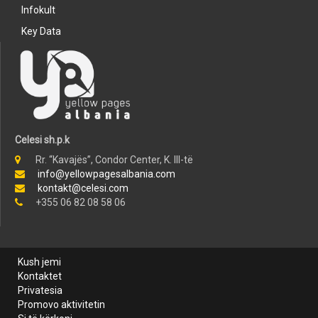
Infokult
Key Data
Celesi sh.p.k
Rr. “Kavajës”, Condor Center, K. III-të
info@yellowpagesalbania.com
kontakt@celesi.com
+355 06 82 08 58 06
Kush jemi
Kontaktet
Privatesia
Promovo aktivitetin