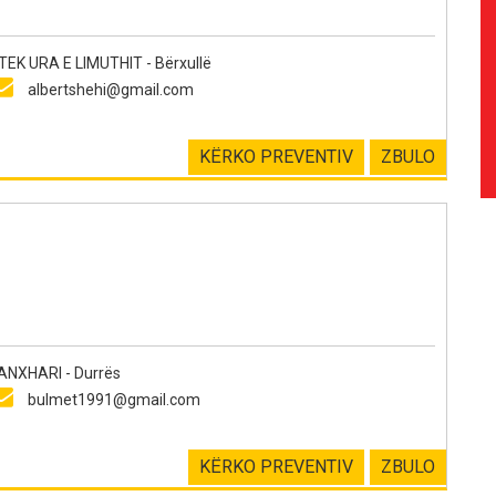
EK URA E LIMUTHIT - Bërxullë
albertshehi@gmail.com
KËRKO PREVENTIV
ZBULO
NXHARI - Durrës
bulmet1991@gmail.com
KËRKO PREVENTIV
ZBULO