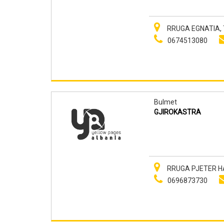
RRUGA EGNATIA, T
0674513080
Bulmet
GJIROKASTRA
RRUGA PJETER HA
0696873730