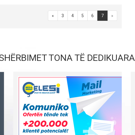
«
3
4
5
6
7
»
SHËRBIMET TONA TË DEDIKUARA