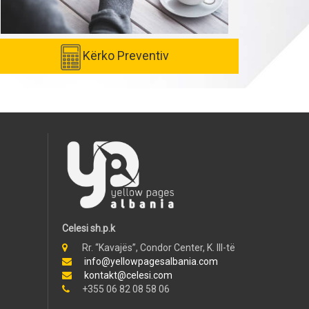
Kërko Preventiv
Celesi sh.p.k
Rr. “Kavajës”, Condor Center, K. III-të
info@yellowpagesalbania.com
kontakt@celesi.com
+355 06 82 08 58 06