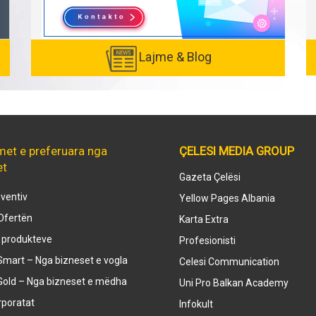
Lajme & Blog
met e preferuara nga
ÇELESI MEDIA GROUP
et
Gazeta Çelësi
ventiv
Yellow Pages Albania
Ofertën
Karta Extra
e produkteve
Profesionisti
mart – Nga bizneset e vogla
Celesi Communication
Gold – Nga bizneset e mëdha
Uni Pro Balkan Academy
rporatat
Infokult