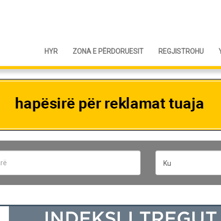
HYR
ZONA E PËRDORUESIT
REGJISTROHU
Ku