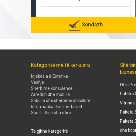
Sondazh
Kategoritë më të kërkuara
Shërbi
biznes
Mjekësia & Estetika
Veshje
Ofro Pre
Shërbime konsulence
Publiko 
Arredim dhe mobilie
Shkolla dhe shërbime shkollore
Vitrina 
Informatika dhe shërbimet
Paketa S
Sporti dhe koha e lirë
Paketa 
Created with
SuperSurvey
dhe koo
Të gjitha kategoritë