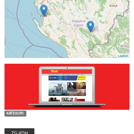
Leaflet
KATEGORI:
ZGJIDH