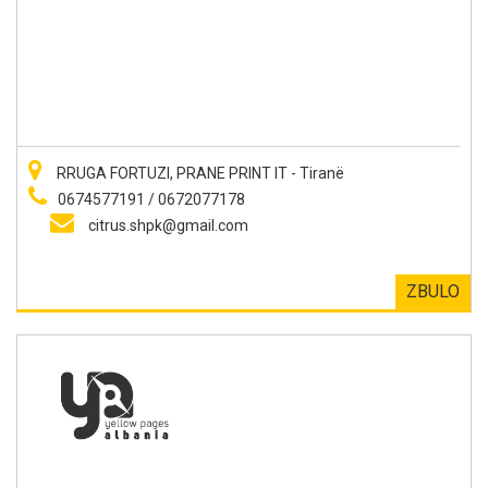
RRUGA FORTUZI, PRANE PRINT IT - Tiranë
0674577191 / 0672077178
citrus.shpk@gmail.com
ZBULO