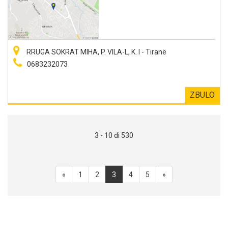
RRUGA SOKRAT MIHA, P. VILA-L, K. I - Tiranë
0683232073
ZBULO
3 - 10 di 530
«
1
2
3
4
5
»