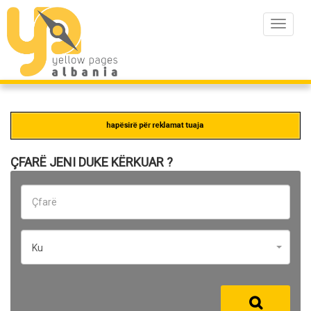
Toggle
navigat
ÇFARË JENI DUKE KËRKUAR ?
Ku