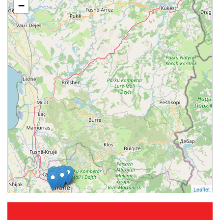
−
Leaflet