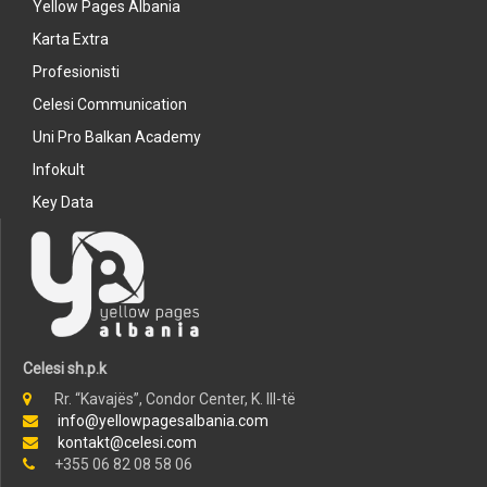
Yellow Pages Albania
Karta Extra
Profesionisti
Celesi Communication
Uni Pro Balkan Academy
Infokult
Key Data
Celesi sh.p.k
Rr. “Kavajës”, Condor Center, K. III-të
info@yellowpagesalbania.com
kontakt@celesi.com
+355 06 82 08 58 06