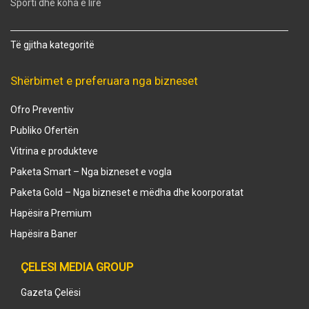
Sporti dhe koha e lirë
Të gjitha kategoritë
Shërbimet e preferuara nga bizneset
Ofro Preventiv
Publiko Ofertën
Vitrina e produkteve
Paketa Smart – Nga bizneset e vogla
Paketa Gold – Nga bizneset e mëdha dhe koorporatat
Hapësira Premium
Hapësira Baner
ÇELESI MEDIA GROUP
Gazeta Çelësi