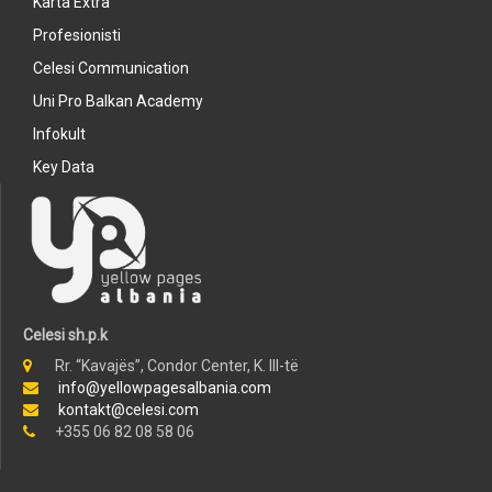
Karta Extra
Profesionisti
Celesi Communication
Uni Pro Balkan Academy
Infokult
Key Data
Celesi sh.p.k
Rr. “Kavajës”, Condor Center, K. III-të
info@yellowpagesalbania.com
kontakt@celesi.com
+355 06 82 08 58 06