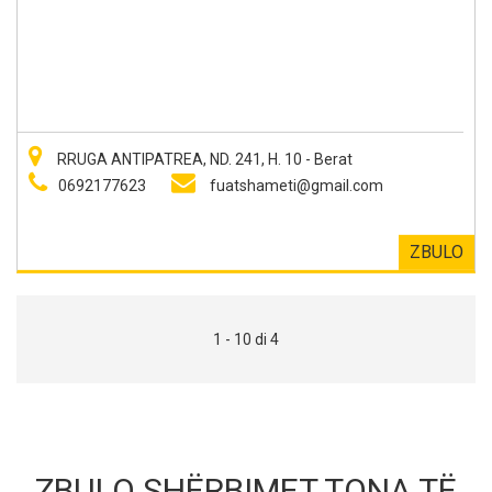
RRUGA ANTIPATREA, ND. 241, H. 10 - Berat
0692177623
fuatshameti@gmail.com
ZBULO
1 - 10 di 4
ZBULO SHËRBIMET TONA TË