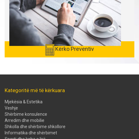
Kërko Preventiv
Kategoritë më të kërkuara
Mjekësia & Estetika
Veshje
Shërbime konsulence
Arredim dhe mobilie
Shkolla dhe shërbime shkollore
Informatika dhe shërbimet
Sporti dhe koha e lirë