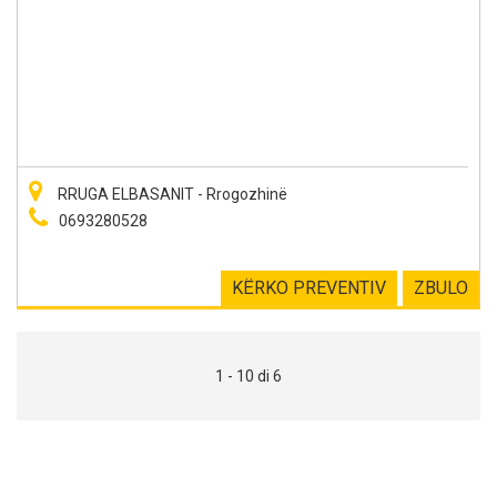
RRUGA ELBASANIT - Rrogozhinë
0693280528
KËRKO PREVENTIV
ZBULO
1 - 10 di 6