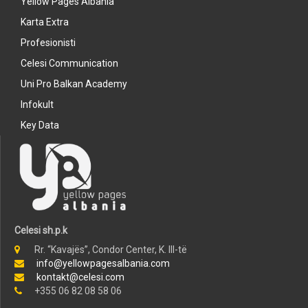
Yellow Pages Albania
Karta Extra
Profesionisti
Celesi Communication
Uni Pro Balkan Academy
Infokult
Key Data
Celesi sh.p.k
Rr. “Kavajës”, Condor Center, K. III-të
info@yellowpagesalbania.com
kontakt@celesi.com
+355 06 82 08 58 06