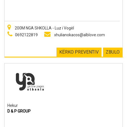
200M NGA SHKOLLA - Luz i Vogël
0692122819
xhulianokacos@alblove.com
KËRKO PREVENTIV
ZBULO
Hekur
D & P GROUP