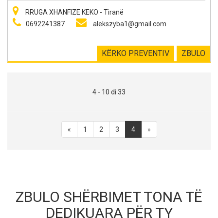
RRUGA XHANFIZE KEKO - Tiranë
0692241387
alekszyba1@gmail.com
KËRKO PREVENTIV
ZBULO
4 - 10 di 33
«
1
2
3
4
»
ZBULO SHËRBIMET TONA TË
DEDIKUARA PËR TY