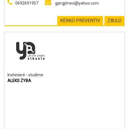
0692691957
gjergjimeci@yahoo.com
KËRKO PREVENTIV
ZBULO
Inxhinierë - studime
ALEKS ZYBA