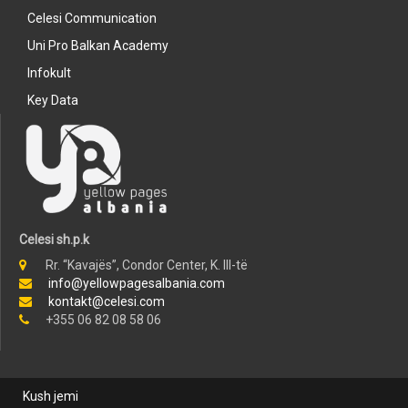
Celesi Communication
Uni Pro Balkan Academy
Infokult
Key Data
Celesi sh.p.k
Rr. “Kavajës”, Condor Center, K. III-të
info@yellowpagesalbania.com
kontakt@celesi.com
+355 06 82 08 58 06
Kush jemi