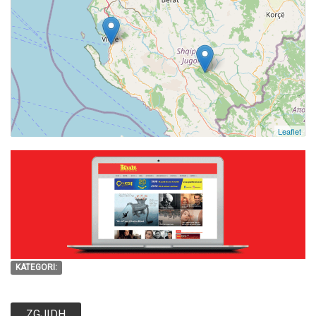
Leaflet
KATEGORI:
ZGJIDH